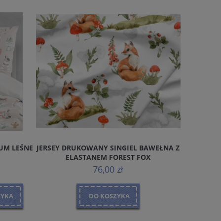
UM LEŚNE
JERSEY DRUKOWANY SINGIEL BAWEŁNA Z
TKANI
ELASTANEM FOREST FOX
MAGICZ
76,00 zł
ZYKA
DO KOSZYKA