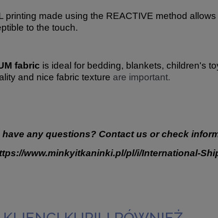
 printing made using the REACTIVE method allows for
ptible to the touch.
M fabric
is ideal for bedding, blankets, children's t
ality and nice fabric texture
are important.
 have any questions? Contact us or check inform
ttps://www.minkyitkaninki.pl/pl/i/International-Sh
 KLIENCI KUPILI RÓWNIEŻ