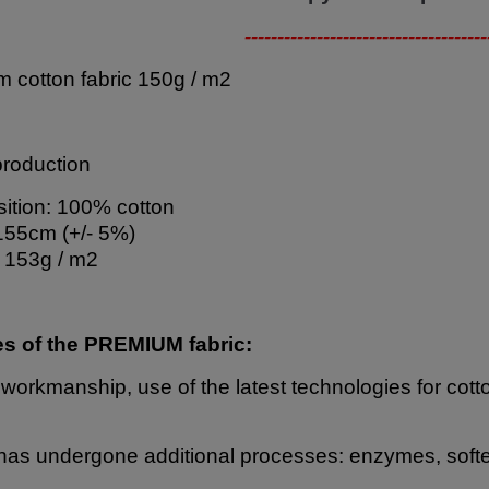
-------------------------------------
 cotton fabric 150g / m2
production
tion: 100% cotton
155cm (+/- 5%)
 153g / m2
es of the PREMIUM fabric:
 workmanship, use of the latest technologies for cott
has undergone additional processes: enzymes, softe