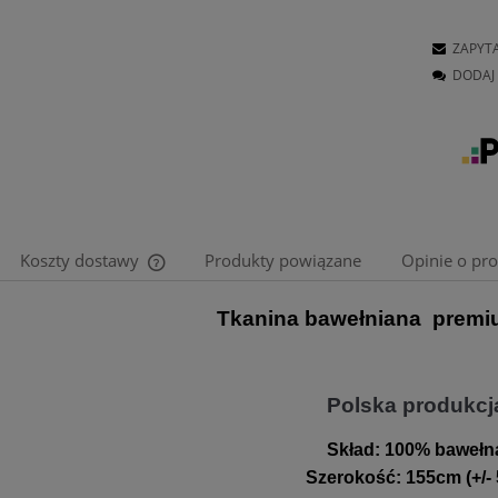
ZAPYT
DODAJ 
Koszty dostawy
Produkty powiązane
Opinie o pro
Tkanina bawełniana premi
Cena nie zawiera ewentualnych kosztów
płatności
Polska produkcj
Skład:
100% bawełn
Szerokość
:
155cm (+/-