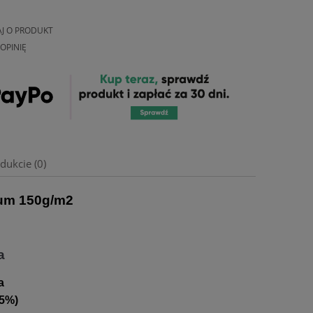
AJ O PRODUKT
OPINIĘ
dukcie (0)
um 150g/m2
a
a
 5%)