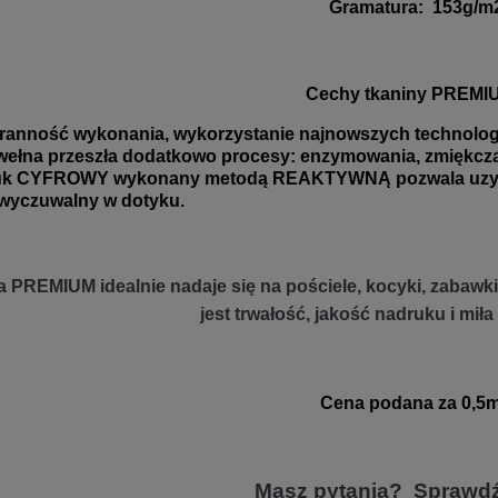
Gramatura
:
153g/m
Cechy tkaniny PREMI
ranność wykonania, wykorzystanie najnowszych technologii
ełna przeszła dodatkowo procesy: enzymowania, zmiękczani
uk CYFROWY wykonany metodą REAKTYWNĄ pozwala uzyskać
wyczuwalny w dotyku.
 PREMIUM idealnie nadaje się na pościele, kocyki, zabawki 
jest trwałość, jakość nadruku i miła
Cena podana za 0,5m
Masz pytania? Sprawd