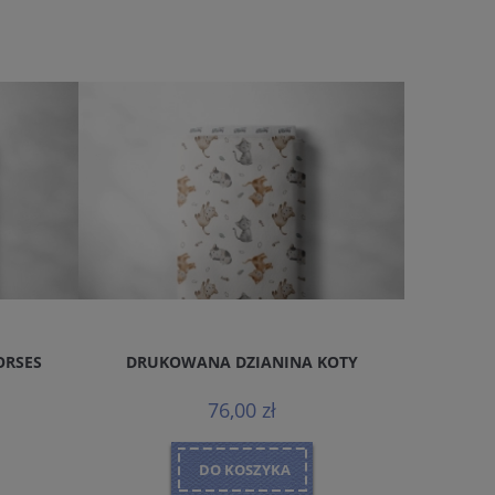
KOTY
DRUKOWANA DZIANINA PUPPIES BEIGE
DRUKOWA
76,00 zł
DO KOSZYKA