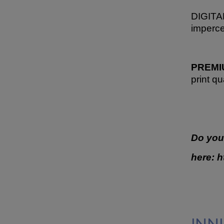
DIGITAL
imperce
PREMIU
print qu
Do you
here:
h
INNI