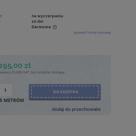
ć:
na wyczerpaniu
:
10 dni
Darmowa
sprawdź formy dostawy
wiera ewentualnych
tności
295,00 zł
zawiera 23.00% VAT, bez kosztów dostawy
DO KOSZYKA
5 METRÓW
dodaj do przechowalni