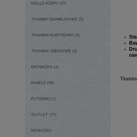
(37)
NOLLE RZEPY
(5)
TKANINY BAMBUSOWE
(5)
TKANINA KURTKOWA
Sta
Baw
Dr
(3)
TKANINY OBICIOWE
nie
(2)
EKOSKÓRA
Tkanina
(90)
PANELE
(1)
FUTERKO
(71)
OUTLET
NOWOŚCI