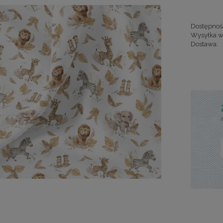
Dostępnoś
Wysyłka w
Dostawa:
Cena nie za
kosztów pła