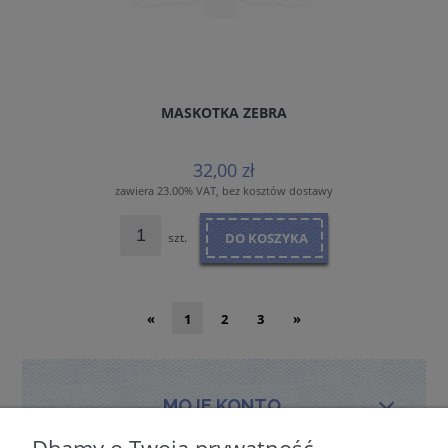
MASKOTKA ZEBRA
32,00 zł
zawiera 23.00% VAT, bez kosztów dostawy
szt.
DO KOSZYKA
«
1
2
3
»
MOJE KONTO