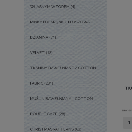
(4)
WŁASNYM WZOREM
MINKY POLAR 380G, PLUSZOWA
(71)
DZIANINA
(18)
VELVET
TKANINY BAWEŁNIANE / COTTON
(231)
FABRIC
TI
MUŚLIN BAWEŁNIANY - COTTON
zawier
(28)
DOUBLE GAZE
(63)
CHRISTMAS PATTERNS