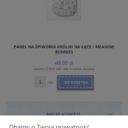
PANEL NA ŚPIWOREK KRÓLIKI NA ŁĄCE / MEADOW
BUNNIES
48,00 zł
zawiera 23.00% VAT, bez kosztów dostawy
szt.
DO KOSZYKA
MOJE KONTO
Dbamy o Twoją prywatność