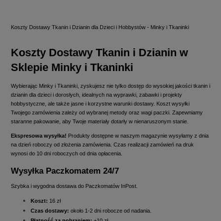
Koszty Dostawy Tkanin i Dzianin dla Dzieci i Hobbystów - Minky i Tkaninki
Koszty Dostawy Tkanin i Dzianin w
Sklepie Minky i Tkaninki
Wybierając Minky i Tkaninki, zyskujesz nie tylko dostęp do wysokiej jakości tkanin i
dzianin dla dzieci i dorosłych, idealnych na wyprawki, zabawki i projekty
hobbystyczne, ale także jasne i korzystne warunki dostawy. Koszt wysyłki
Twojego zamówienia zależy od wybranej metody oraz wagi paczki. Zapewniamy
staranne pakowanie, aby Twoje materiały dotarły w nienaruszonym stanie.
Ekspresowa wysyłka!
Produkty dostępne w naszym magazynie wysyłamy z dnia
na dzień roboczy od złożenia zamówienia. Czas realizacji zamówień na druk
wynosi do 10 dni roboczych od dnia opłacenia.
Wysyłka Paczkomatem 24/7
Szybka i wygodna dostawa do Paczkomatów InPost.
Koszt:
16 zł
Czas dostawy:
około 1-2 dni robocze od nadania.
Płatność za pobraniem:
+10 zł