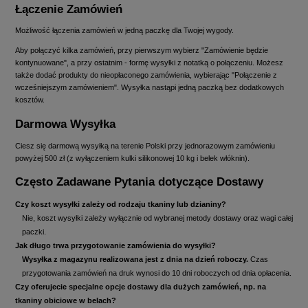
Łączenie Zamówień
Możliwość łączenia zamówień w jedną paczkę dla Twojej wygody.
Aby połączyć kilka zamówień, przy pierwszym wybierz "Zamówienie będzie
kontynuowane", a przy ostatnim - formę wysyłki z notatką o połączeniu. Możesz
także dodać produkty do nieopłaconego zamówienia, wybierając "Połączenie z
wcześniejszym zamówieniem". Wysyłka nastąpi jedną paczką bez dodatkowych
kosztów.
Darmowa Wysyłka
Ciesz się darmową wysyłką na terenie Polski przy jednorazowym zamówieniu
powyżej 500 zł (z wyłączeniem kulki silikonowej 10 kg i belek włóknin).
Często Zadawane Pytania dotyczące Dostawy
Czy koszt wysyłki zależy od rodzaju tkaniny lub dzianiny?
Nie, koszt wysyłki zależy wyłącznie od wybranej metody dostawy oraz wagi całej
paczki.
Jak długo trwa przygotowanie zamówienia do wysyłki?
Wysyłka z magazynu realizowana jest z dnia na dzień roboczy.
Czas
przygotowania zamówień na druk wynosi do 10 dni roboczych od dnia opłacenia.
Czy oferujecie specjalne opcje dostawy dla dużych zamówień, np. na
tkaniny obiciowe w belach?