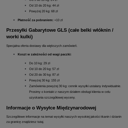
Od 10 do 20 kg: 44 zł
Powyżej 20 kg: 68 zł
Płatność za pobraniem:
+10 zł
Przesyłki Gabarytowe GLS (całe belki włóknin /
worki kulki)
Specjalna oferta dostawy dla większych zamówień.
Koszt w zależności od wagi paczki:
Do 10 kg: 29 zł
Od 10 do 20 kg: 57 zł
Od 20 do 30 kg: 87 zł
Powyżej 30 kg: 155 zł
Zamówienia powyżej 30 kg: cennik wysyłki ustalany indywidualnie.
Prosimy o kontakt z naszym działem obsługi klienta w celu
uzyskania szczegółowej wyceny.
Informacje o Wysyłce Międzynarodowej
Szczegółowe informacje na temat wysyłki naszych wysokiej jakości tkanin i dzianin
za granicę znajdziesz
tutaj
.