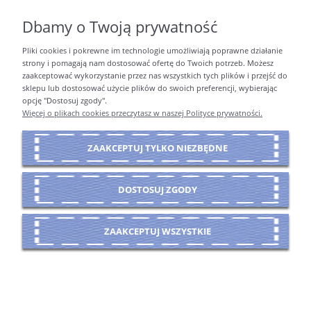
Dbamy o Twoją prywatność
Pliki cookies i pokrewne im technologie umożliwiają poprawne działanie
PŁATNOŚCI I DOSTAWA
strony i pomagają nam dostosować ofertę do Twoich potrzeb. Możesz
zaakceptować wykorzystanie przez nas wszystkich tych plików i przejść do
sklepu lub dostosować użycie plików do swoich preferencji, wybierając
opcję "Dostosuj zgody".
INFORMACJE
Więcej o plikach cookies przeczytasz w naszej Polityce prywatności.
ZAAKCEPTUJ TYLKO NIEZBĘDNE
O NAS
DOSTOSUJ ZGODY
POKAŻ PEŁNĄ WERSJĘ STRONY
ZAAKCEPTUJ WSZYSTKIE
Sklep internetowy Shoper Premium