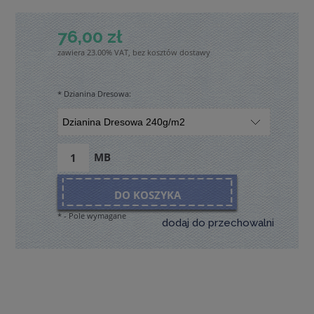
76,00 zł
zawiera 23.00% VAT, bez kosztów dostawy
*
Dzianina Dresowa:
MB
DO KOSZYKA
*
- Pole wymagane
dodaj do przechowalni