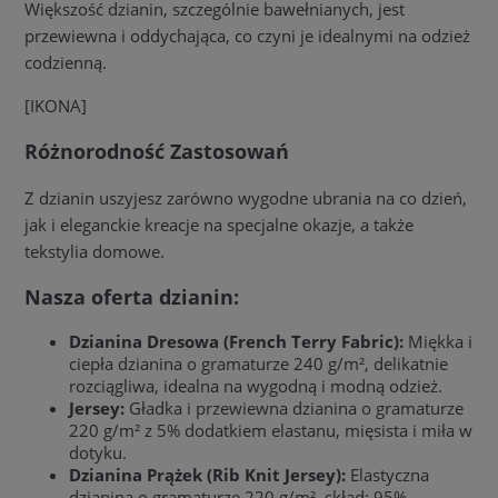
Większość dzianin, szczególnie bawełnianych, jest
przewiewna i oddychająca, co czyni je idealnymi na odzież
codzienną.
[IKONA]
Różnorodność Zastosowań
Z dzianin uszyjesz zarówno wygodne ubrania na co dzień,
jak i eleganckie kreacje na specjalne okazje, a także
tekstylia domowe.
Nasza oferta dzianin:
Dzianina Dresowa (French Terry Fabric):
Miękka i
ciepła dzianina o gramaturze 240 g/m², delikatnie
rozciągliwa, idealna na wygodną i modną odzież.
Jersey:
Gładka i przewiewna dzianina o gramaturze
220 g/m² z 5% dodatkiem elastanu, mięsista i miła w
dotyku.
Dzianina Prążek (Rib Knit Jersey):
Elastyczna
dzianina o gramaturze 220 g/m², skład: 95%