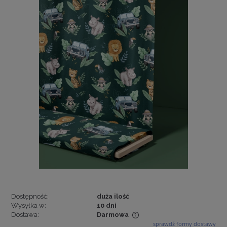
Dostępność:
duża ilość
Wysyłka w:
10 dni
Dostawa:
Darmowa
sprawdź formy dostawy
Cena nie zawiera ewentualnych kosztów płatności