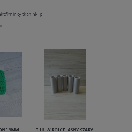
akt@minkyitkaninki.pl
o!
LONE 9MM
TIUL W ROLCE JASNY SZARY
JERSEY 