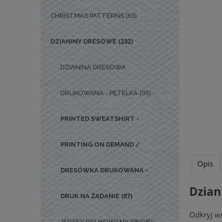
(63)
CHRISTMAS PATTERNS
(232)
DZIANINY DRESOWE
DZIANINA DRESOWA
(95)
DRUKOWANA - PĘTELKA
PRINTED SWEATSHIRT -
PRINTING ON DEMAND /
Opis
DRESÓWKA DRUKOWANA -
Dzian
(87)
DRUK NA ŻĄDANIE
Odkryj ws
JERSEY DRUKOWANY SINGIEL