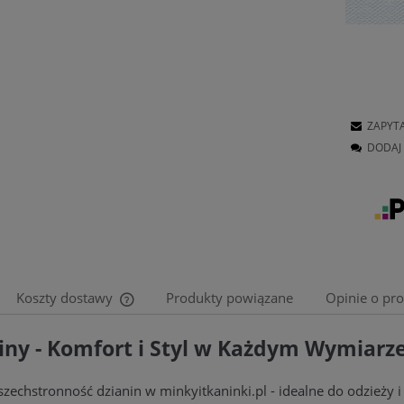
ZAPYT
DODAJ 
Koszty dostawy
Produkty powiązane
Opinie o pro
iny - Komfort i Styl w Każdym Wymiarz
Cena nie zawiera ewentualnych kosztów
płatności
zechstronność dzianin w minkyitkaninki.pl - idealne do odzieży i 