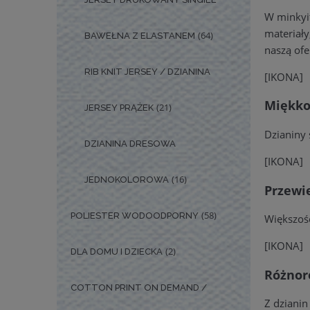
W minkyit
materiały
(64)
BAWEŁNA Z ELASTANEM
naszą ofe
RIB KNIT JERSEY / DZIANINA
[IKONA]
Miękkoś
(21)
JERSEY PRĄŻEK
Dzianiny 
DZIANINA DRESOWA
[IKONA]
(16)
JEDNOKOLOROWA
Przewi
(58)
POLIESTER WODOODPORNY
Większość
[IKONA]
(2)
DLA DOMU I DZIECKA
Różnor
COTTON PRINT ON DEMAND /
Z dzianin