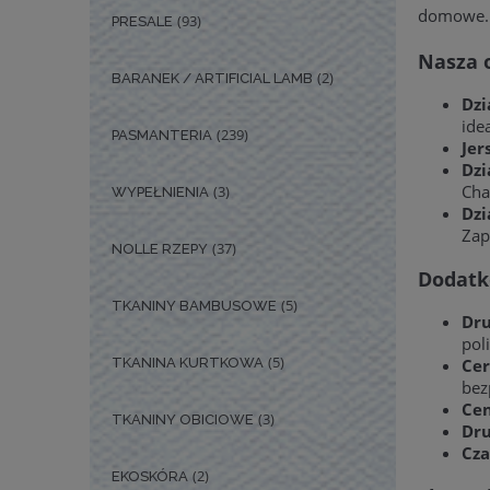
domowe.
(93)
PRESALE
Nasza o
(2)
BARANEK / ARTIFICIAL LAMB
Dzi
ide
(239)
PASMANTERIA
Jer
Dzi
Cha
(3)
WYPEŁNIENIA
Dzi
Zap
(37)
NOLLE RZEPY
Dodatk
(5)
TKANINY BAMBUSOWE
Dru
poli
(5)
TKANINA KURTKOWA
Cer
bez
Cen
(3)
TKANINY OBICIOWE
Dru
Cza
(2)
EKOSKÓRA