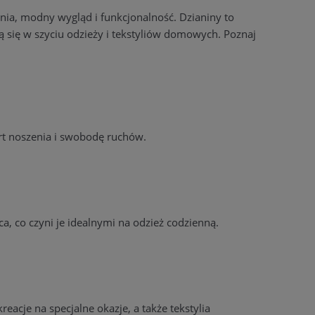
enia, modny wygląd i funkcjonalność. Dzianiny to
ają się w szyciu odzieży i tekstyliów domowych. Poznaj
rt noszenia i swobodę ruchów.
a, co czyni je idealnymi na odzież codzienną.
eacje na specjalne okazje, a także tekstylia