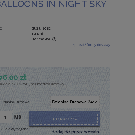
ALLOONS IN NIGHT SKY
ć:
duża ilość
:
10 dni
Darmowa
sprawdź formy dostawy
wiera ewentualnych
tności
76,00 zł
zawiera 23.00% VAT, bez kosztów dostawy
*
Dzianina Dresowa:
MB
DO KOSZYKA
*
- Pole wymagane
dodaj do przechowalni