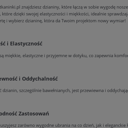
kaninki.pl znajdziesz dzianiny, które łączą w sobie wygodę nosz
, które dzięki swojej elastyczności i miękkości, idealnie sprawdz
rtę i wybierz dzianinę, która da Twoim projektom nowy wymiar!
ć i Elastyczność
są miękkie, elastyczne i przyjemne w dotyku, co zapewnia komfo
ewność i Oddychalność
 dzianin, szczególnie bawełnianych, jest przewiewna i oddychając
odność Zastosowań
 uszyjesz zarówno wygodne ubrania na co dzień, jak i eleganckie kr