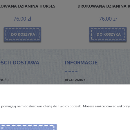
OWANA DZIANINA HORSES
DRUKOWANA DZIANINA 
76,00 zł
76,00 zł
DO KOSZYKA
DO KOSZYKA
ŚCI I DOSTAWA
INFORMACJE
NOŚCI
REGULAMINY
TO ZADAWANE PYTANIA
POLITYKA PRYWATNOŚCI
TAWY
ZWROTY I REKLAMACJE
 i pomagają nam dostosować ofertę do Twoich potrzeb. Możesz zaakceptować wykorzysta
NAL ORDERS & SHIPMENT