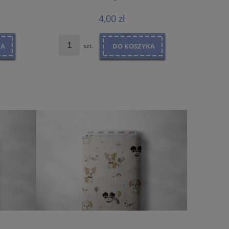
4,00 zł
KA
szt.
DO KOSZYKA