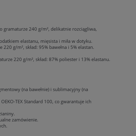
 o gramaturze 240 g/m², delikatnie rozciągliwa,
datkiem elastanu, mięsista i miła w dotyku.
e 220 g/m², skład: 95% bawełna i 5% elastan.
urze 220 g/m², skład: 87% poliester i 13% elastanu.
mentowy (na bawełnie) i sublimacyjny (na
at OEKO-TEX Standard 100, co gwarantuje ich
ianiny.
ualne zamówienie.
ych.