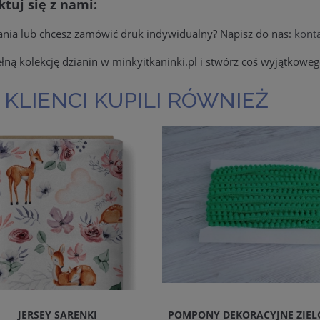
tuj się z nami:
ania lub chcesz zamówić druk indywidualny? Napisz do nas:
kont
łną kolekcję dzianin w minkyitkaninki.pl i stwórz coś wyjątkoweg
 KLIENCI KUPILI RÓWNIEŻ
JERSEY SARENKI
POMPONY DEKORACYJNE ZIE