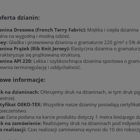
ferta dzianin:
anina Dresowa (French Terry Fabric):
Miękka i ciepła dzianina
alna na wygodną i modną odzież.
sey:
Gładka i przewiewna dzianina o gramaturze 220 g/m² z 5% do
anina Prążek (Rib Knit Jersey):
Elastyczna dzianina o gramaturz
rakteryzuje się prążkowaną strukturą.
anina API 220:
Lekka i szybkoschnąca dzianina sportowa o gramat
ewnia termoregulację i oddychalność.
owe informacje:
k na dzianinach:
Oferujemy druk na dzianinach, w tym druk pig
estrze).
tyfikat OEKO-TEX:
Wszystkie nasze dzianiny posiadają certyfik
pieczeństwo.
a:
Cena podana na karcie produktu dotyczy 1 metra bieżącego dz
k na zamówienie:
Realizujemy druk na dzianinach pod indywid
s realizacji:
Czas realizacji zamówienia wynosi do 10 dni robocz