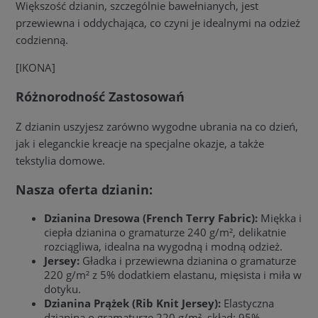
Większość dzianin, szczególnie bawełnianych, jest
przewiewna i oddychająca, co czyni je idealnymi na odzież
codzienną.
[IKONA]
Różnorodność Zastosowań
Z dzianin uszyjesz zarówno wygodne ubrania na co dzień,
jak i eleganckie kreacje na specjalne okazje, a także
tekstylia domowe.
Nasza oferta dzianin:
Dzianina Dresowa (French Terry Fabric):
Miękka i
ciepła dzianina o gramaturze 240 g/m², delikatnie
rozciągliwa, idealna na wygodną i modną odzież.
Jersey:
Gładka i przewiewna dzianina o gramaturze
220 g/m² z 5% dodatkiem elastanu, mięsista i miła w
dotyku.
Dzianina Prążek (Rib Knit Jersey):
Elastyczna
dzianina o gramaturze 220 g/m², skład: 95%