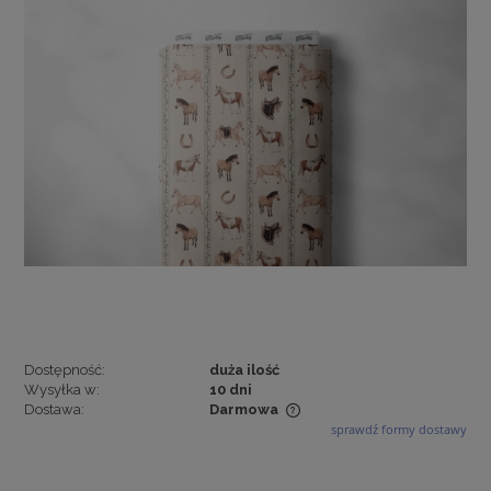
Dostępność:
duża ilość
Wysyłka w:
10 dni
Dostawa:
Darmowa
sprawdź formy dostawy
Cena nie zawiera ewentualnych kosztów płatności