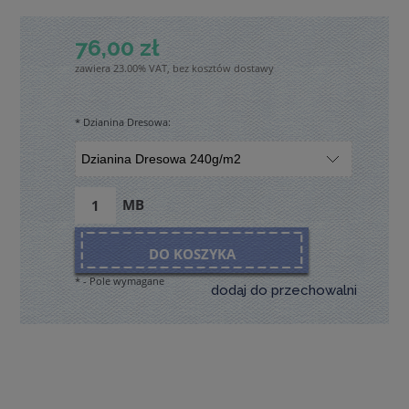
76,00 zł
zawiera 23.00% VAT, bez kosztów dostawy
*
Dzianina Dresowa:
MB
DO KOSZYKA
*
- Pole wymagane
dodaj do przechowalni