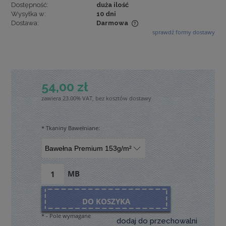
Dostępność:
duża ilość
Wysyłka w:
10 dni
Dostawa:
Darmowa
sprawdź formy dostawy
Cena nie zawiera ewentualnych kosztów płatności
54,00 zł
zawiera 23.00% VAT, bez kosztów dostawy
*
Tkaniny Bawełniane:
MB
DO KOSZYKA
*
- Pole wymagane
dodaj do przechowalni