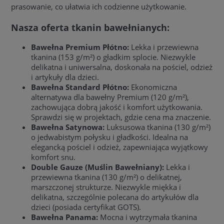
prasowanie, co ułatwia ich codzienne użytkowanie.
Nasza oferta tkanin bawełnianych:
Bawełna Premium Płótno:
Lekka i przewiewna
tkanina (153 g/m²) o gładkim splocie. Niezwykle
delikatna i uniwersalna, doskonała na pościel, odzież
i artykuły dla dzieci.
Bawełna Standard Płótno:
Ekonomiczna
alternatywa dla bawełny Premium (120 g/m²),
zachowująca dobrą jakość i komfort użytkowania.
Sprawdzi się w projektach, gdzie cena ma znaczenie.
Bawełna Satynowa:
Luksusowa tkanina (130 g/m²)
o jedwabistym połysku i gładkości. Idealna na
elegancką pościel i odzież, zapewniająca wyjątkowy
komfort snu.
Double Gauze (Muślin Bawełniany):
Lekka i
przewiewna tkanina (130 g/m²) o delikatnej,
marszczonej strukturze. Niezwykle miękka i
delikatna, szczególnie polecana do artykułów dla
dzieci (posiada certyfikat GOTS).
Bawełna Panama:
Mocna i wytrzymała tkanina