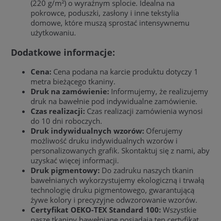
(220 g/m²) o wyraźnym splocie. Idealna na
pokrowce, poduszki, zasłony i inne tekstylia
domowe, które muszą sprostać intensywnemu
użytkowaniu.
Dodatkowe informacje:
Cena:
Cena podana na karcie produktu dotyczy 1
metra bieżącego tkaniny.
Druk na zamówienie:
Informujemy, że realizujemy
druk na bawełnie pod indywidualne zamówienie.
Czas realizacji:
Czas realizacji zamówienia wynosi
do 10 dni roboczych.
Druk indywidualnych wzorów:
Oferujemy
możliwość druku indywidualnych wzorów i
personalizowanych grafik. Skontaktuj się z nami, aby
uzyskać więcej informacji.
Druk pigmentowy:
Do zadruku naszych tkanin
bawełnianych wykorzystujemy ekologiczną i trwałą
technologię druku pigmentowego, gwarantującą
żywe kolory i precyzyjne odwzorowanie wzorów.
Certyfikat OEKO-TEX Standard 100:
Wszystkie
nasze tkaniny bawełniane posiadają ten certyfikat,