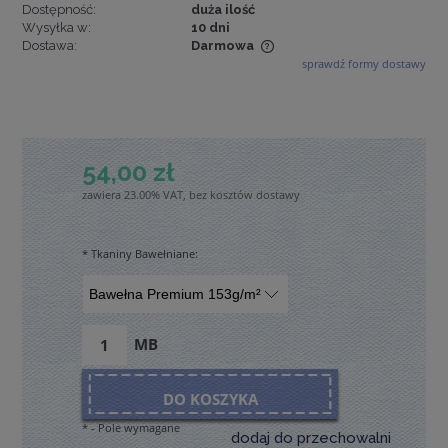
Dostępność:
duża ilość
Wysyłka w:
10 dni
Dostawa:
Darmowa
sprawdź formy dostawy
Cena nie zawiera ewentualnych kosztów płatności
54,00 zł
zawiera 23.00% VAT, bez kosztów dostawy
*
Tkaniny Bawełniane:
MB
DO KOSZYKA
*
- Pole wymagane
dodaj do przechowalni