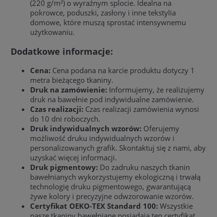
(220 g/m²) o wyraźnym splocie. Idealna na
pokrowce, poduszki, zasłony i inne tekstylia
domowe, które muszą sprostać intensywnemu
użytkowaniu.
Dodatkowe informacje:
Cena:
Cena podana na karcie produktu dotyczy 1
metra bieżącego tkaniny.
Druk na zamówienie:
Informujemy, że realizujemy
druk na bawełnie pod indywidualne zamówienie.
Czas realizacji:
Czas realizacji zamówienia wynosi
do 10 dni roboczych.
Druk indywidualnych wzorów:
Oferujemy
możliwość druku indywidualnych wzorów i
personalizowanych grafik. Skontaktuj się z nami, aby
uzyskać więcej informacji.
Druk pigmentowy:
Do zadruku naszych tkanin
bawełnianych wykorzystujemy ekologiczną i trwałą
technologię druku pigmentowego, gwarantującą
żywe kolory i precyzyjne odwzorowanie wzorów.
Certyfikat OEKO-TEX Standard 100:
Wszystkie
nasze tkaniny bawełniane posiadają ten certyfikat,