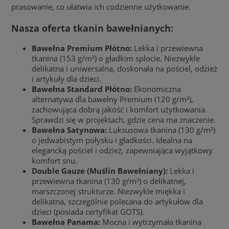
prasowanie, co ułatwia ich codzienne użytkowanie.
Nasza oferta tkanin bawełnianych:
Bawełna Premium Płótno:
Lekka i przewiewna
tkanina (153 g/m²) o gładkim splocie. Niezwykle
delikatna i uniwersalna, doskonała na pościel, odzież
i artykuły dla dzieci.
Bawełna Standard Płótno:
Ekonomiczna
alternatywa dla bawełny Premium (120 g/m²),
zachowująca dobrą jakość i komfort użytkowania.
Sprawdzi się w projektach, gdzie cena ma znaczenie.
Bawełna Satynowa:
Luksusowa tkanina (130 g/m²)
o jedwabistym połysku i gładkości. Idealna na
elegancką pościel i odzież, zapewniająca wyjątkowy
komfort snu.
Double Gauze (Muślin Bawełniany):
Lekka i
przewiewna tkanina (130 g/m²) o delikatnej,
marszczonej strukturze. Niezwykle miękka i
delikatna, szczególnie polecana do artykułów dla
dzieci (posiada certyfikat GOTS).
Bawełna Panama:
Mocna i wytrzymała tkanina