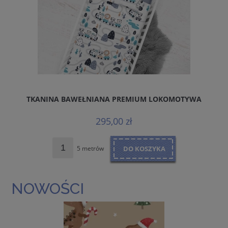
TKANINA BAWEŁNIANA PREMIUM LOKOMOTYWA
J
295,00 zł
5 metrów
DO KOSZYKA
NOWOŚCI