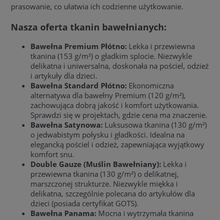
prasowanie, co ułatwia ich codzienne użytkowanie.
Nasza oferta tkanin bawełnianych:
Bawełna Premium Płótno:
Lekka i przewiewna
tkanina (153 g/m²) o gładkim splocie. Niezwykle
delikatna i uniwersalna, doskonała na pościel, odzież
i artykuły dla dzieci.
Bawełna Standard Płótno:
Ekonomiczna
alternatywa dla bawełny Premium (120 g/m²),
zachowująca dobrą jakość i komfort użytkowania.
Sprawdzi się w projektach, gdzie cena ma znaczenie.
Bawełna Satynowa:
Luksusowa tkanina (130 g/m²)
o jedwabistym połysku i gładkości. Idealna na
elegancką pościel i odzież, zapewniająca wyjątkowy
komfort snu.
Double Gauze (Muślin Bawełniany):
Lekka i
przewiewna tkanina (130 g/m²) o delikatnej,
marszczonej strukturze. Niezwykle miękka i
delikatna, szczególnie polecana do artykułów dla
dzieci (posiada certyfikat GOTS).
Bawełna Panama:
Mocna i wytrzymała tkanina