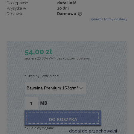
Dostępność:
duża ilość
Wysyłka w:
10 dni
Dostawa:
Darmowa
sprawdź formy dostawy
Cena nie zawiera ewentualnych kosztów płatności
54,00 zł
zawiera 23.00% VAT, bez kosztów dostawy
*
Tkaniny Bawełniane:
MB
DO KOSZYKA
*
- Pole wymagane
dodaj do przechowalni