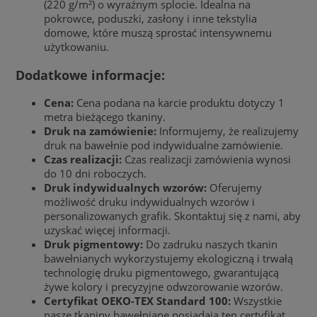
(220 g/m²) o wyraźnym splocie. Idealna na
pokrowce, poduszki, zasłony i inne tekstylia
domowe, które muszą sprostać intensywnemu
użytkowaniu.
Dodatkowe informacje:
Cena:
Cena podana na karcie produktu dotyczy 1
metra bieżącego tkaniny.
Druk na zamówienie:
Informujemy, że realizujemy
druk na bawełnie pod indywidualne zamówienie.
Czas realizacji:
Czas realizacji zamówienia wynosi
do 10 dni roboczych.
Druk indywidualnych wzorów:
Oferujemy
możliwość druku indywidualnych wzorów i
personalizowanych grafik. Skontaktuj się z nami, aby
uzyskać więcej informacji.
Druk pigmentowy:
Do zadruku naszych tkanin
bawełnianych wykorzystujemy ekologiczną i trwałą
technologię druku pigmentowego, gwarantującą
żywe kolory i precyzyjne odwzorowanie wzorów.
Certyfikat OEKO-TEX Standard 100:
Wszystkie
nasze tkaniny bawełniane posiadają ten certyfikat,