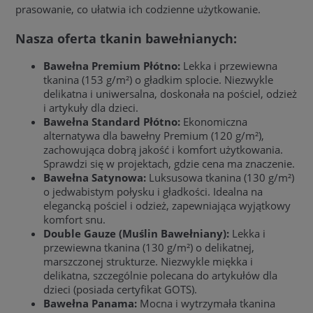
prasowanie, co ułatwia ich codzienne użytkowanie.
Nasza oferta tkanin bawełnianych:
Bawełna Premium Płótno:
Lekka i przewiewna
tkanina (153 g/m²) o gładkim splocie. Niezwykle
delikatna i uniwersalna, doskonała na pościel, odzież
i artykuły dla dzieci.
Bawełna Standard Płótno:
Ekonomiczna
alternatywa dla bawełny Premium (120 g/m²),
zachowująca dobrą jakość i komfort użytkowania.
Sprawdzi się w projektach, gdzie cena ma znaczenie.
Bawełna Satynowa:
Luksusowa tkanina (130 g/m²)
o jedwabistym połysku i gładkości. Idealna na
elegancką pościel i odzież, zapewniająca wyjątkowy
komfort snu.
Double Gauze (Muślin Bawełniany):
Lekka i
przewiewna tkanina (130 g/m²) o delikatnej,
marszczonej strukturze. Niezwykle miękka i
delikatna, szczególnie polecana do artykułów dla
dzieci (posiada certyfikat GOTS).
Bawełna Panama:
Mocna i wytrzymała tkanina