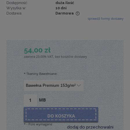
Dostępność:
duża ilość
Wysyłka w:
10 dni
Dostawa:
Darmowa
sprawdź formy dostawy
Cena nie zawiera ewentualnych kosztów płatności
54,00 zł
zawiera 23.00% VAT, bez kosztów dostawy
*
Tkaniny Bawełniane:
MB
DO KOSZYKA
*
- Pole wymagane
dodaj do przechowalni