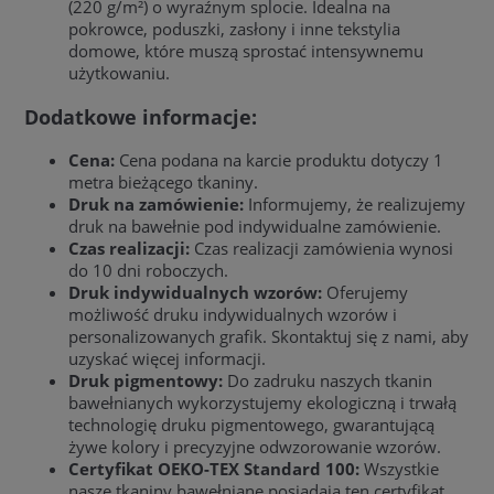
(220 g/m²) o wyraźnym splocie. Idealna na
pokrowce, poduszki, zasłony i inne tekstylia
domowe, które muszą sprostać intensywnemu
użytkowaniu.
Dodatkowe informacje:
Cena:
Cena podana na karcie produktu dotyczy 1
metra bieżącego tkaniny.
Druk na zamówienie:
Informujemy, że realizujemy
druk na bawełnie pod indywidualne zamówienie.
Czas realizacji:
Czas realizacji zamówienia wynosi
do 10 dni roboczych.
Druk indywidualnych wzorów:
Oferujemy
możliwość druku indywidualnych wzorów i
personalizowanych grafik. Skontaktuj się z nami, aby
uzyskać więcej informacji.
Druk pigmentowy:
Do zadruku naszych tkanin
bawełnianych wykorzystujemy ekologiczną i trwałą
technologię druku pigmentowego, gwarantującą
żywe kolory i precyzyjne odwzorowanie wzorów.
Certyfikat OEKO-TEX Standard 100:
Wszystkie
nasze tkaniny bawełniane posiadają ten certyfikat,