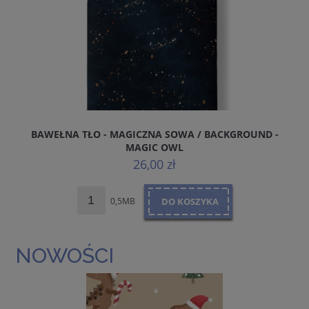
BAWEŁNA TŁO - MAGICZNA SOWA / BACKGROUND -
D
MAGIC OWL
26,00 zł
0,5MB
DO KOSZYKA
NOWOŚCI