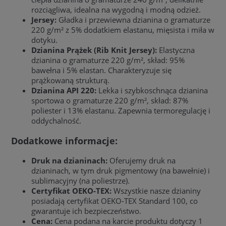
rozciągliwa, idealna na wygodną i modną odzież.
Jersey:
Gładka i przewiewna dzianina o gramaturze
220 g/m² z 5% dodatkiem elastanu, mięsista i miła w
dotyku.
Dzianina Prążek (Rib Knit Jersey):
Elastyczna
dzianina o gramaturze 220 g/m², skład: 95%
bawełna i 5% elastan. Charakteryzuje się
prążkowaną strukturą.
Dzianina API 220:
Lekka i szybkoschnąca dzianina
sportowa o gramaturze 220 g/m², skład: 87%
poliester i 13% elastanu. Zapewnia termoregulację i
oddychalność.
Dodatkowe informacje:
Druk na dzianinach:
Oferujemy druk na
dzianinach, w tym druk pigmentowy (na bawełnie) i
sublimacyjny (na poliestrze).
Certyfikat OEKO-TEX:
Wszystkie nasze dzianiny
posiadają certyfikat OEKO-TEX Standard 100, co
gwarantuje ich bezpieczeństwo.
Cena:
Cena podana na karcie produktu dotyczy 1