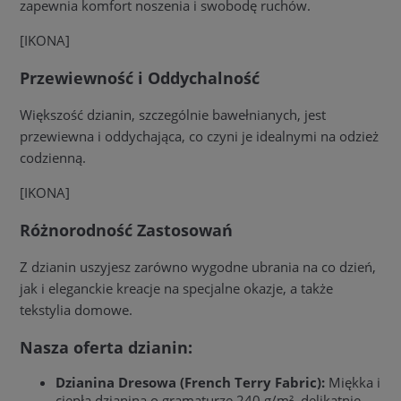
zapewnia komfort noszenia i swobodę ruchów.
[IKONA]
Przewiewność i Oddychalność
Większość dzianin, szczególnie bawełnianych, jest
przewiewna i oddychająca, co czyni je idealnymi na odzież
codzienną.
[IKONA]
Różnorodność Zastosowań
Z dzianin uszyjesz zarówno wygodne ubrania na co dzień,
jak i eleganckie kreacje na specjalne okazje, a także
tekstylia domowe.
Nasza oferta dzianin:
Dzianina Dresowa (French Terry Fabric):
Miękka i
ciepła dzianina o gramaturze 240 g/m², delikatnie