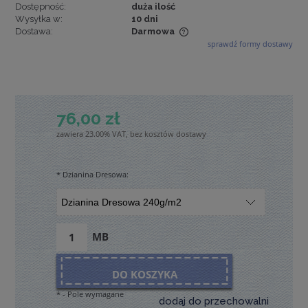
Dostępność:
duża ilość
Wysyłka w:
10 dni
Dostawa:
Darmowa
sprawdź formy dostawy
Cena nie zawiera ewentualnych kosztów płatności
76,00 zł
zawiera 23.00% VAT, bez kosztów dostawy
*
Dzianina Dresowa:
MB
DO KOSZYKA
*
- Pole wymagane
dodaj do przechowalni