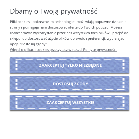
Dbamy o Twoją prywatność
Pliki cookies i pokrewne im technologie umożliwiają poprawne działanie
PŁATNOŚCI I DOSTAWA
strony i pomagają nam dostosować ofertę do Twoich potrzeb. Możesz
zaakceptować wykorzystanie przez nas wszystkich tych plików i przejść do
sklepu lub dostosować użycie plików do swoich preferencji, wybierając
opcję "Dostosuj zgody".
INFORMACJE
Więcej o plikach cookies przeczytasz w naszej Polityce prywatności.
ZAAKCEPTUJ TYLKO NIEZBĘDNE
O NAS
DOSTOSUJ ZGODY
POKAŻ PEŁNĄ WERSJĘ STRONY
ZAAKCEPTUJ WSZYSTKIE
Sklep internetowy Shoper Premium