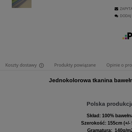
ZAPYT
DODAJ 
Koszty dostawy
Produkty powiązane
Opinie o pro
Jednokolorowa tkanina bawe
Cena nie zawiera ewentualnych kosztów
płatności
Polska produkcj
Skład:
100% bawełn
Szerokość
:
155cm (+/-
Gramatura
:
140g/m