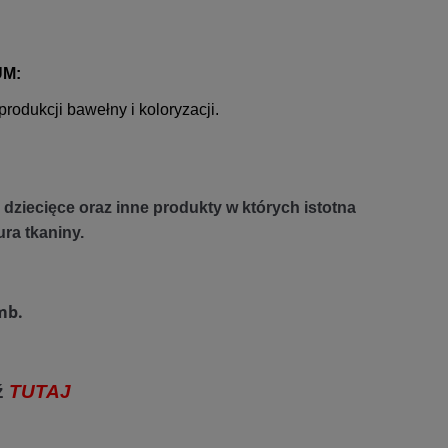
UM:
odukcji bawełny i koloryzacji.
dziecięce oraz inne produkty w których istotna
ura tkaniny.
mb.
ź
TUTAJ