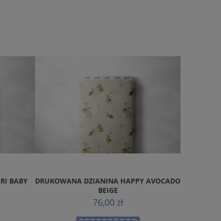
 AVOCADO
DRUKOWANA DZIANINA CATS PLAYING
DRUKO
WITH YARN
BA
76,00 zł