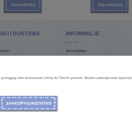
DO KOSZYKA
DO KOSZYKA
ŚCI I DOSTAWA
INFORMACJE
NOŚCI
REGULAMINY
TO ZADAWANE PYTANIA
POLITYKA PRYWATNOŚCI
TAWY
ZWROTY I REKLAMACJE
 i pomagają nam dostosować ofertę do Twoich potrzeb. Możesz zaakceptować wykorzysta
NAL ORDERS & SHIPMENT
ZAAKCEPTUJ WSZYSTKIE
Sklep internetowy Shoper Premium