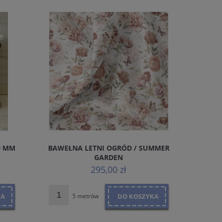
0 MM
BAWEŁNA LETNI OGRÓD / SUMMER
BAWEŁ
GARDEN
295,00 zł
KA
5 metrów
DO KOSZYKA
5