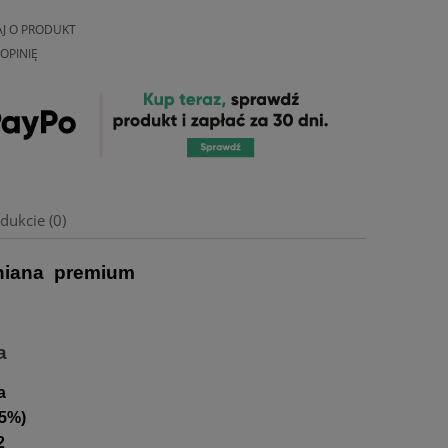
AJ O PRODUKT
OPINIĘ
dukcie (0)
łniana premium
a
a
 5%)
2