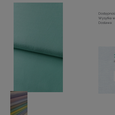
Dostępnoś
Wysyłka w
Dostawa:
Cena nie za
kosztów pła