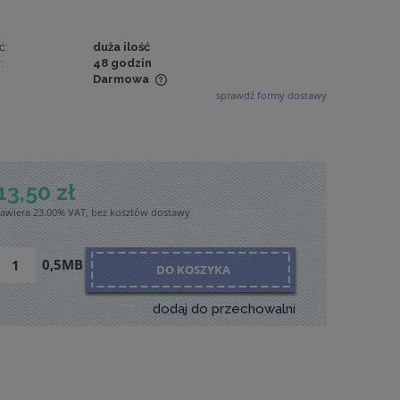
ć:
duża ilość
:
48 godzin
Darmowa
sprawdź formy dostawy
wiera ewentualnych
tności
13,50 zł
zawiera 23.00% VAT, bez kosztów dostawy
0,5MB
DO KOSZYKA
dodaj do przechowalni