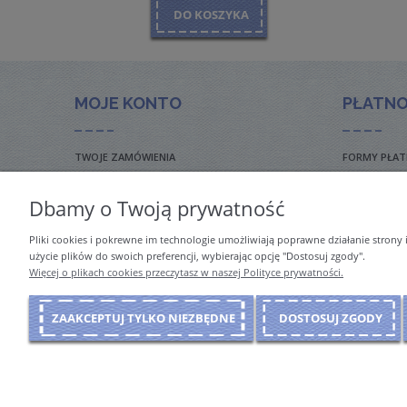
DO KOSZYKA
MOJE KONTO
PŁATNO
TWOJE ZAMÓWIENIA
FORMY PŁAT
USTAWIENIA KONTA
FAQ – CZĘS
Dbamy o Twoją prywatność
KOSZT DOS
Pliki cookies i pokrewne im technologie umożliwiają poprawne działanie strony
INTERNATIO
użycie plików do swoich preferencji, wybierając opcję "Dostosuj zgody".
Więcej o plikach cookies przeczytasz w naszej Polityce prywatności.
ZAAKCEPTUJ TYLKO NIEZBĘDNE
DOSTOSUJ ZGODY