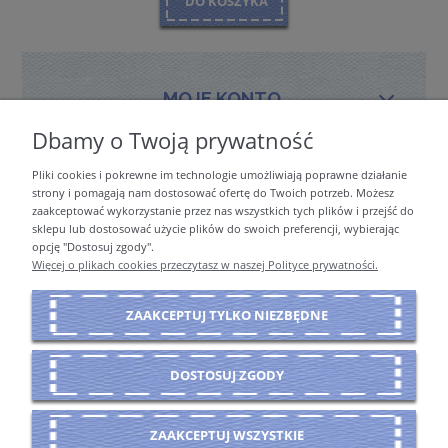
DO KOSZYKA
MOJE KONTO
Dbamy o Twoją prywatność
Pliki cookies i pokrewne im technologie umożliwiają poprawne działanie
PŁATNOŚCI I DOSTAWA
strony i pomagają nam dostosować ofertę do Twoich potrzeb. Możesz
zaakceptować wykorzystanie przez nas wszystkich tych plików i przejść do
sklepu lub dostosować użycie plików do swoich preferencji, wybierając
opcję "Dostosuj zgody".
INFORMACJE
Więcej o plikach cookies przeczytasz w naszej Polityce prywatności.
ZAAKCEPTUJ TYLKO NIEZBĘDNE
O NAS
DOSTOSUJ ZGODY
POKAŻ PEŁNĄ WERSJĘ STRONY
ZAAKCEPTUJ WSZYSTKIE
Sklep internetowy Shoper Premium