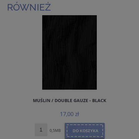
RÓWNIEŻ
MUŚLIN / DOUBLE GAUZE - BLACK
D
17,00 zł
0,5MB
DO KOSZYKA