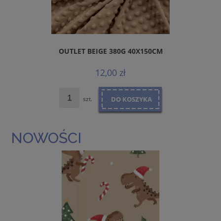
OUTLET BEIGE 380G 40X150CM
J
12,00 zł
szt.
DO KOSZYKA
NOWOŚCI