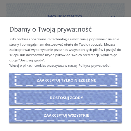
MOJE KONTO
Dbamy o Twoją prywatność
Pliki cookies i pokrewne im technologie umożliwiają poprawne działanie
PŁATNOŚCI I DOSTAWA
strony i pomagają nam dostosować ofertę do Twoich potrzeb. Możesz
zaakceptować wykorzystanie przez nas wszystkich tych plików i przejść do
sklepu lub dostosować użycie plików do swoich preferencji, wybierając
opcję "Dostosuj zgody".
INFORMACJE
Więcej o plikach cookies przeczytasz w naszej Polityce prywatności.
ZAAKCEPTUJ TYLKO NIEZBĘDNE
O NAS
DOSTOSUJ ZGODY
POKAŻ PEŁNĄ WERSJĘ STRONY
ZAAKCEPTUJ WSZYSTKIE
Sklep internetowy Shoper Premium