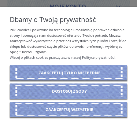
MOJE KONTO
Dbamy o Twoją prywatność
Pliki cookies i pokrewne im technologie umożliwiają poprawne działanie
PŁATNOŚCI I DOSTAWA
strony i pomagają nam dostosować ofertę do Twoich potrzeb. Możesz
zaakceptować wykorzystanie przez nas wszystkich tych plików i przejść do
sklepu lub dostosować użycie plików do swoich preferencji, wybierając
opcję "Dostosuj zgody".
INFORMACJE
Więcej o plikach cookies przeczytasz w naszej Polityce prywatności.
ZAAKCEPTUJ TYLKO NIEZBĘDNE
O NAS
DOSTOSUJ ZGODY
POKAŻ PEŁNĄ WERSJĘ STRONY
ZAAKCEPTUJ WSZYSTKIE
Sklep internetowy Shoper Premium