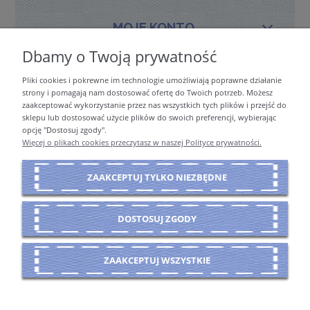
MOJE KONTO
Dbamy o Twoją prywatność
Pliki cookies i pokrewne im technologie umożliwiają poprawne działanie
PŁATNOŚCI I DOSTAWA
strony i pomagają nam dostosować ofertę do Twoich potrzeb. Możesz
zaakceptować wykorzystanie przez nas wszystkich tych plików i przejść do
sklepu lub dostosować użycie plików do swoich preferencji, wybierając
opcję "Dostosuj zgody".
INFORMACJE
Więcej o plikach cookies przeczytasz w naszej Polityce prywatności.
ZAAKCEPTUJ TYLKO NIEZBĘDNE
O NAS
DOSTOSUJ ZGODY
POKAŻ PEŁNĄ WERSJĘ STRONY
ZAAKCEPTUJ WSZYSTKIE
Sklep internetowy Shoper Premium