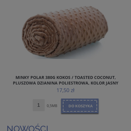
MINKY POLAR 380G KOKOS / TOASTED COCONUT,
PLUSZOWA DZIANINA POLIESTROWA, KOLOR JASNY
BRĄZOWY
17,50 zł
0,5MB
DO KOSZYKA
NOWOŚCI