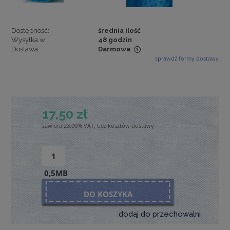
Dostępność:
średnia ilość
Wysyłka w:
48 godzin
Dostawa:
Darmowa
sprawdź formy dostawy
Cena nie zawiera ewentualnych kosztów płatności
17,50 zł
zawiera 23.00% VAT, bez kosztów dostawy
0,5MB
DO KOSZYKA
dodaj do przechowalni