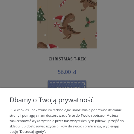
CHRISTMAS T-REX
56,00 zł
DO KOSZYKA
Dbamy o Twoją prywatność
Pliki cookies i pokrewne im technologie umożliwiają poprawne działanie
strony i pomagają nam dostosować ofertę do Twoich potrzeb. Możesz
MOJE KONTO
zaakceptować wykorzystanie przez nas wszystkich tych plików i przejść do
sklepu lub dostosować użycie plików do swoich preferencji, wybierając
opcję "Dostosuj zgody".