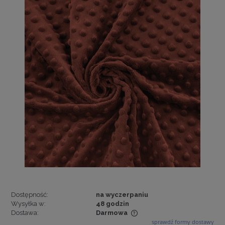
Dostępność:
na wyczerpaniu
Wysyłka w:
48 godzin
Dostawa:
Darmowa
sprawdź formy dostawy
Cena nie zawiera ewentualnych kosztów płatności