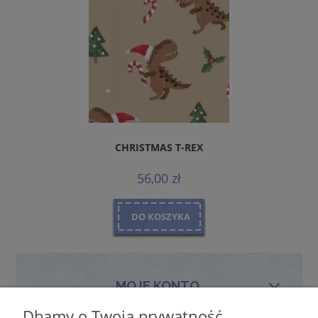
CHRISTMAS T-REX
56,00 zł
DO KOSZYKA
MOJE KONTO
Dbamy o Twoją prywatność