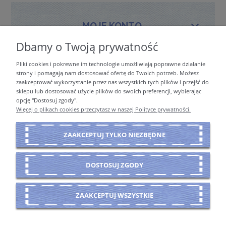
MOJE KONTO
Dbamy o Twoją prywatność
Pliki cookies i pokrewne im technologie umożliwiają poprawne działanie
PŁATNOŚCI I DOSTAWA
strony i pomagają nam dostosować ofertę do Twoich potrzeb. Możesz
zaakceptować wykorzystanie przez nas wszystkich tych plików i przejść do
sklepu lub dostosować użycie plików do swoich preferencji, wybierając
opcję "Dostosuj zgody".
INFORMACJE
Więcej o plikach cookies przeczytasz w naszej Polityce prywatności.
ZAAKCEPTUJ TYLKO NIEZBĘDNE
O NAS
DOSTOSUJ ZGODY
POKAŻ PEŁNĄ WERSJĘ STRONY
ZAAKCEPTUJ WSZYSTKIE
Sklep internetowy Shoper Premium