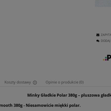
ZAPYT
DODAJ 
Koszty dostawy
Opinie o produkcie (0)
Minky Gładkie Polar 380g – pluszowa gład
Cena nie zawiera ewentualnych kosztów
płatności
mooth 380g - Niesamowicie miękki polar.