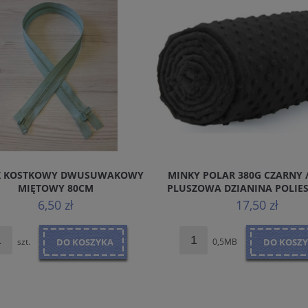
K KOSTKOWY DWUSUWAKOWY
MINKY POLAR 380G CZARNY /
MIĘTOWY 80CM
PLUSZOWA DZIANINA POLIE
KOLOR CZARNY
6,50 zł
17,50 zł
szt.
DO KOSZYKA
0,5MB
DO KOSZ