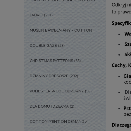
Odkryj n
to prawd
(231)
FABRIC
Specyfi
MUŚLIN BAWEŁNIANY - COTTON
Wa
Sz
(28)
DOUBLE GAZE
Sk
(63)
CHRISTMAS PATTERNS
Cechy, 
Gł
(232)
DZIANINY DRESOWE
koc
(58)
POLIESTER WODOODPORNY
Dl
świ
(2)
DLA DOMU I DZIECKA
Prz
bez
COTTON PRINT ON DEMAND /
Dlaczeg