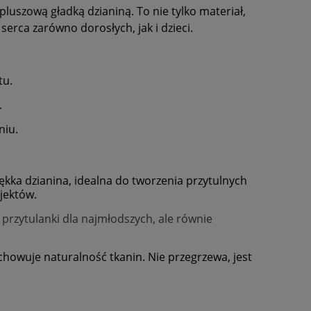
luszową gładką dzianiną. To nie tylko materiał,
erca zarówno dorosłych, jak i dzieci.
tu.
.
niu.
kka dzianina, idealna do tworzenia przytulnych
jektów.
przytulanki dla najmłodszych, ale równie
howuje naturalność tkanin. Nie przegrzewa, jest