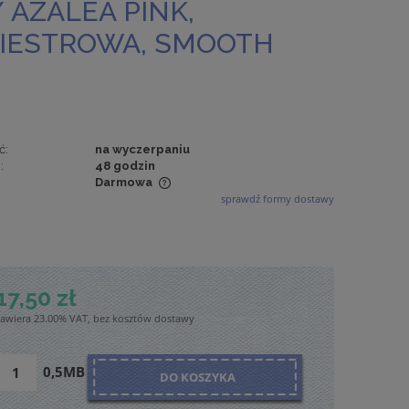
 AZALEA PINK,
LIESTROWA, SMOOTH
ć:
na wyczerpaniu
:
48 godzin
Darmowa
sprawdź formy dostawy
wiera ewentualnych
tności
17,50 zł
zawiera 23.00% VAT, bez kosztów dostawy
0,5MB
DO KOSZYKA