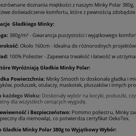
iezrównane doznania miękkości z naszym Minky Polar 380g, p
ziwe doświadczenie komfortu, które z pewnością zdobędzie s
kacje Gładkiego Minky:
ga:
380g/m² - Gwarancja puszystości i wyjątkowego komfor
erokość:
Około 160cm - Idealna do różnorodnych projektów
ład:
100% Poliester - Zapewnia trwałość i łatwość w utrzyma
Które Wyróżniają Gładkie Minky Polar:
adka Powierzchnia:
Minky Smooth to doskonała gładka i mię
yków, poduszek, otulaczy, maskotek, pluszaków i innych pro
a każdego Wieku:
Doskonały wybór na kocyki, poduszki, czy 
etny dla wszystkich ceniących wygodę.
ewiewność i Bezpieczeństwo:
Pomimo poliestru, Minky zac
pieczny dla niemowląt, co potwierdza certyfikat OekoTex.
o Gładkie Minky Polar 380g to Wyjątkowy Wybór: