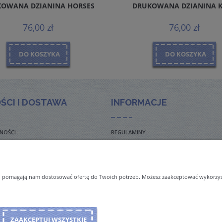
OWANA DZIANINA HORSES
DRUKOWANA DZIANINA 
76,00 zł
76,00 zł
DO KOSZYKA
DO KOSZYKA
ŚCI I DOSTAWA
INFORMACJE
NOŚCI
REGULAMINY
TO ZADAWANE PYTANIA
POLITYKA PRYWATNOŚCI
TAWY
ZWROTY I REKLAMACJE
 i pomagają nam dostosować ofertę do Twoich potrzeb. Możesz zaakceptować wykorzysta
NAL ORDERS & SHIPMENT
ZAAKCEPTUJ WSZYSTKIE