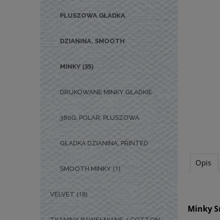
PLUSZOWA GŁADKA
DZIANINA, SMOOTH
(35)
MINKY
DRUKOWANE MINKY GŁADKIE
380G, POLAR, PLUSZOWA
GŁADKA DZIANINA, PRINTED
Opis
(1)
SMOOTH MINKY
(18)
VELVET
Minky S
TKANINY BAWEŁNIANE / COTTON