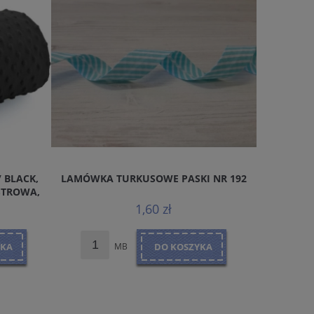
 BLACK,
LAMÓWKA TURKUSOWE PASKI NR 192
ZAMEK
STROWA,
1,60 zł
YKA
MB
DO KOSZYKA