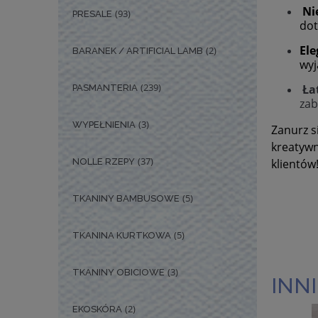
Ni
(93)
PRESALE
dot
Ele
(2)
BARANEK / ARTIFICIAL LAMB
wyj
(239)
Ła
PASMANTERIA
zab
(3)
WYPEŁNIENIA
Zanurz s
kreatywn
(37)
NOLLE RZEPY
klientów
(5)
TKANINY BAMBUSOWE
(5)
TKANINA KURTKOWA
(3)
TKANINY OBICIOWE
INNI
(2)
EKOSKÓRA