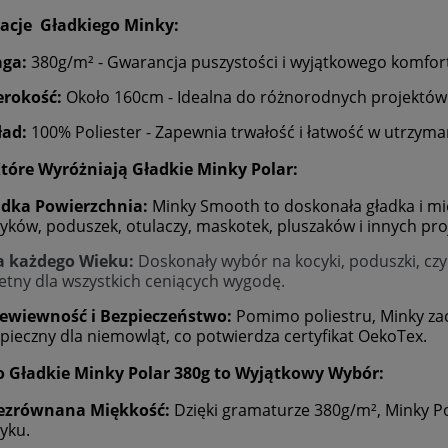
kacje Gładkiego Minky:
ga:
380g/m² - Gwarancja puszystości i wyjątkowego komfor
erokość:
Około 160cm - Idealna do różnorodnych projektów
ład:
100% Poliester - Zapewnia trwałość i łatwość w utrzyma
Które Wyróżniają Gładkie Minky Polar:
adka Powierzchnia:
Minky Smooth to doskonała gładka i mię
yków, poduszek, otulaczy, maskotek, pluszaków i innych pro
a każdego Wieku:
Doskonały wybór na kocyki, poduszki, czy 
etny dla wszystkich ceniących wygodę.
ewiewność i Bezpieczeństwo:
Pomimo poliestru, Minky zac
pieczny dla niemowląt, co potwierdza certyfikat OekoTex.
o Gładkie Minky Polar 380g to Wyjątkowy Wybór:
ezrównana Miękkość:
Dzięki gramaturze 380g/m², Minky P
yku.