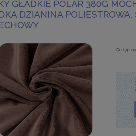
KY GŁADKIE POLAR 380G MOC
DKA DZIANINA POLIESTROWA,
ECHOWY
Dostępnoś