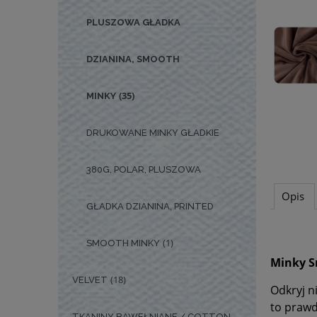
PLUSZOWA GŁADKA
DZIANINA, SMOOTH
(35)
MINKY
DRUKOWANE MINKY GŁADKIE
380G, POLAR, PLUSZOWA
Opis
GŁADKA DZIANINA, PRINTED
(1)
SMOOTH MINKY
Minky S
(18)
VELVET
Odkryj n
to prawd
TKANINY BAWEŁNIANE / COTTON