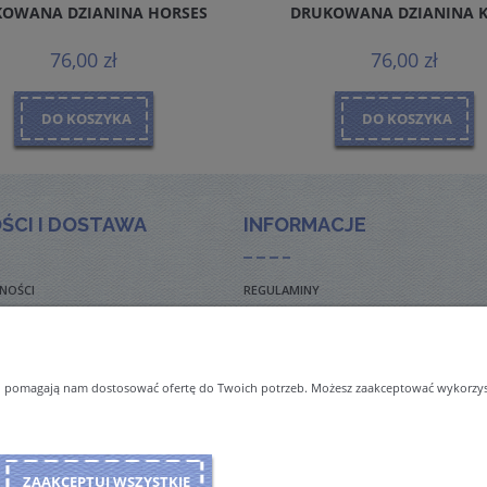
OWANA DZIANINA HORSES
DRUKOWANA DZIANINA 
76,00 zł
76,00 zł
DO KOSZYKA
DO KOSZYKA
ŚCI I DOSTAWA
INFORMACJE
NOŚCI
REGULAMINY
TO ZADAWANE PYTANIA
POLITYKA PRYWATNOŚCI
TAWY
ZWROTY I REKLAMACJE
 i pomagają nam dostosować ofertę do Twoich potrzeb. Możesz zaakceptować wykorzysta
NAL ORDERS & SHIPMENT
ZAAKCEPTUJ WSZYSTKIE