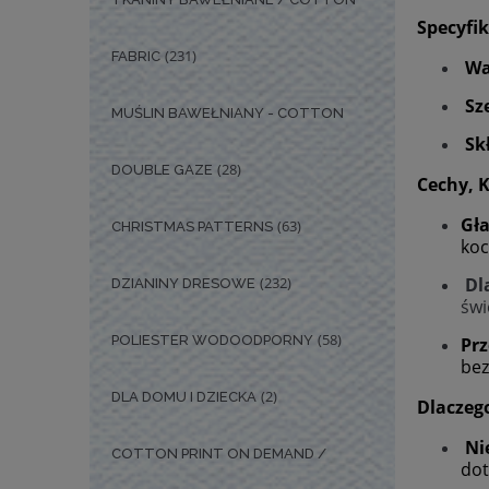
Specyfi
(231)
FABRIC
Wa
Sz
MUŚLIN BAWEŁNIANY - COTTON
Sk
(28)
DOUBLE GAZE
Cechy, 
Gł
(63)
CHRISTMAS PATTERNS
koc
(232)
Dl
DZIANINY DRESOWE
świ
(58)
POLIESTER WODOODPORNY
Prz
bez
(2)
DLA DOMU I DZIECKA
Dlaczeg
Ni
COTTON PRINT ON DEMAND /
dot