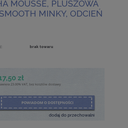
HA MOUSSE, PLUSZOWA
 SMOOTH MINKY, ODCIEŃ
ć:
brak towaru
17,50 zł
zawiera 23.00% VAT, bez kosztów dostawy
POWIADOM O DOSTĘPNOŚCI
dodaj do przechowalni