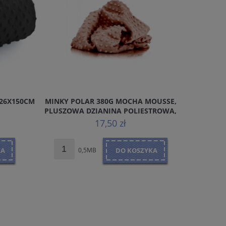
 26X150CM
MINKY POLAR 380G MOCHA MOUSSE,
MUŚLIN / 
PLUSZOWA DZIANINA POLIESTROWA,
ODCIEŃ ORZECHOWY
17,50 zł
KA
0,5MB
DO KOSZYKA