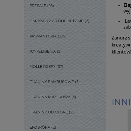
Ele
(93)
PRESALE
wyj
Ła
(2)
BARANEK / ARTIFICIAL LAMB
zab
(239)
PASMANTERIA
Zanurz s
kreatywn
(3)
klientów
WYPEŁNIENIA
(37)
NOLLE RZEPY
(5)
TKANINY BAMBUSOWE
(5)
TKANINA KURTKOWA
INNI
(3)
TKANINY OBICIOWE
(2)
EKOSKÓRA