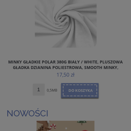
MINKY GŁADKIE POLAR 380G BIAŁY / WHITE, PLUSZOWA
GŁADKA DZIANINA POLIESTROWA, SMOOTH MINKY,
P
KOLOR BIAŁY
17,50 zł
0,5MB
DO KOSZYKA
NOWOŚCI