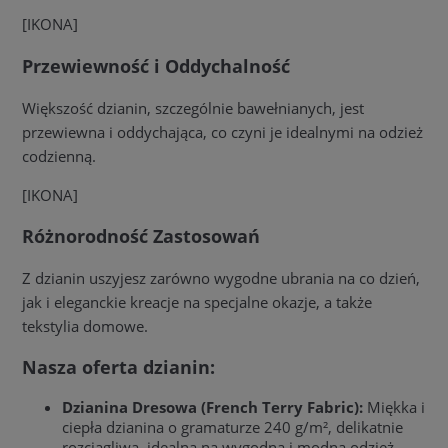
[IKONA]
Przewiewność i Oddychalność
Większość dzianin, szczególnie bawełnianych, jest
przewiewna i oddychająca, co czyni je idealnymi na odzież
codzienną.
[IKONA]
Różnorodność Zastosowań
Z dzianin uszyjesz zarówno wygodne ubrania na co dzień,
jak i eleganckie kreacje na specjalne okazje, a także
tekstylia domowe.
Nasza oferta dzianin:
Dzianina Dresowa (French Terry Fabric):
Miękka i
ciepła dzianina o gramaturze 240 g/m², delikatnie
rozciągliwa, idealna na wygodną i modną odzież.