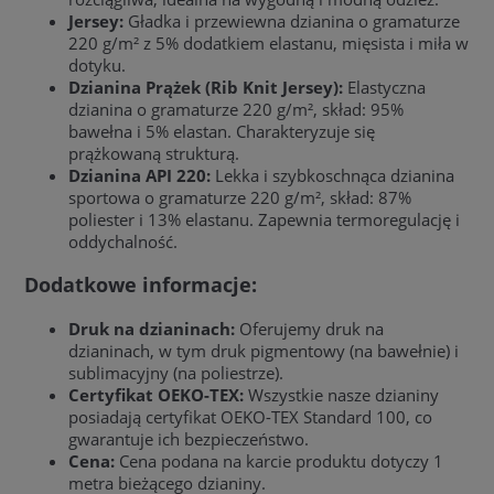
Jersey:
Gładka i przewiewna dzianina o gramaturze
220 g/m² z 5% dodatkiem elastanu, mięsista i miła w
dotyku.
Dzianina Prążek (Rib Knit Jersey):
Elastyczna
dzianina o gramaturze 220 g/m², skład: 95%
bawełna i 5% elastan. Charakteryzuje się
prążkowaną strukturą.
Dzianina API 220:
Lekka i szybkoschnąca dzianina
sportowa o gramaturze 220 g/m², skład: 87%
poliester i 13% elastanu. Zapewnia termoregulację i
oddychalność.
Dodatkowe informacje:
Druk na dzianinach:
Oferujemy druk na
dzianinach, w tym druk pigmentowy (na bawełnie) i
sublimacyjny (na poliestrze).
Certyfikat OEKO-TEX:
Wszystkie nasze dzianiny
posiadają certyfikat OEKO-TEX Standard 100, co
gwarantuje ich bezpieczeństwo.
Cena:
Cena podana na karcie produktu dotyczy 1
metra bieżącego dzianiny.