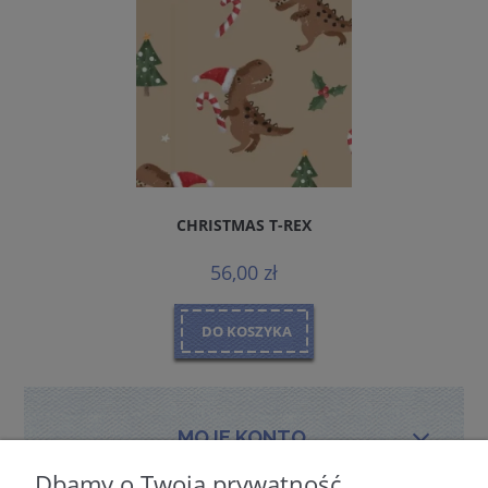
CHRISTMAS T-REX
56,00 zł
DO KOSZYKA
MOJE KONTO
Dbamy o Twoją prywatność