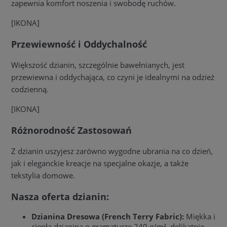
zapewnia komfort noszenia i swobodę ruchów.
[IKONA]
Przewiewność i Oddychalność
Większość dzianin, szczególnie bawełnianych, jest
przewiewna i oddychająca, co czyni je idealnymi na odzież
codzienną.
[IKONA]
Różnorodność Zastosowań
Z dzianin uszyjesz zarówno wygodne ubrania na co dzień,
jak i eleganckie kreacje na specjalne okazje, a także
tekstylia domowe.
Nasza oferta dzianin:
Dzianina Dresowa (French Terry Fabric):
Miękka i
ciepła dzianina o gramaturze 240 g/m², delikatnie