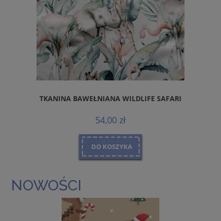
TKANINA BAWEŁNIANA WILDLIFE SAFARI
D
54,00 zł
DO KOSZYKA
NOWOŚCI