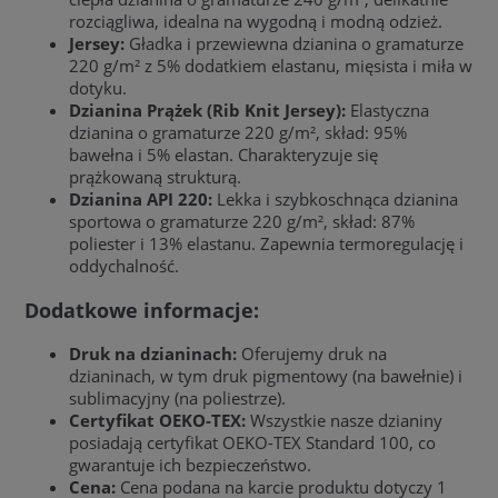
rozciągliwa, idealna na wygodną i modną odzież.
Jersey:
Gładka i przewiewna dzianina o gramaturze
220 g/m² z 5% dodatkiem elastanu, mięsista i miła w
dotyku.
Dzianina Prążek (Rib Knit Jersey):
Elastyczna
dzianina o gramaturze 220 g/m², skład: 95%
bawełna i 5% elastan. Charakteryzuje się
prążkowaną strukturą.
Dzianina API 220:
Lekka i szybkoschnąca dzianina
sportowa o gramaturze 220 g/m², skład: 87%
poliester i 13% elastanu. Zapewnia termoregulację i
oddychalność.
Dodatkowe informacje:
Druk na dzianinach:
Oferujemy druk na
dzianinach, w tym druk pigmentowy (na bawełnie) i
sublimacyjny (na poliestrze).
Certyfikat OEKO-TEX:
Wszystkie nasze dzianiny
posiadają certyfikat OEKO-TEX Standard 100, co
gwarantuje ich bezpieczeństwo.
Cena:
Cena podana na karcie produktu dotyczy 1