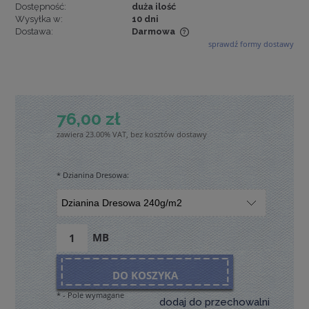
Dostępność:
duża ilość
Wysyłka w:
10 dni
Dostawa:
Darmowa
sprawdź formy dostawy
Cena nie zawiera ewentualnych kosztów płatności
76,00 zł
zawiera 23.00% VAT, bez kosztów dostawy
*
Dzianina Dresowa:
MB
DO KOSZYKA
*
- Pole wymagane
dodaj do przechowalni