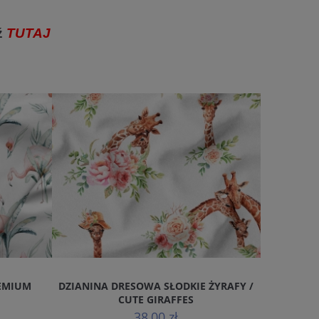
ź
TUTAJ
EMIUM
DZIANINA DRESOWA SŁODKIE ŻYRAFY /
NIĆ VI
CUTE GIRAFFES
38,00 zł