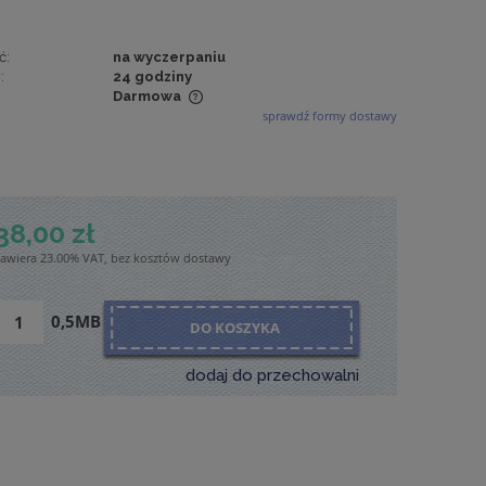
ć:
na wyczerpaniu
:
24 godziny
Darmowa
sprawdź formy dostawy
wiera ewentualnych
tności
38,00 zł
zawiera 23.00% VAT, bez kosztów dostawy
0,5MB
DO KOSZYKA
dodaj do przechowalni