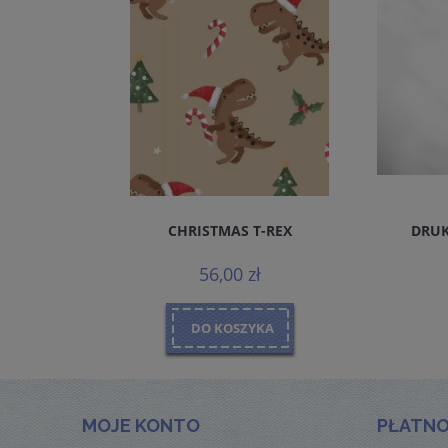
REMIUM
CHRISTMAS T-REX
DRUK
MALS
56,00 zł
DO KOSZYKA
MOJE KONTO
PŁATNO