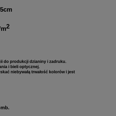
55cm
2
/m
 do produkcji dzianiny i zadruku.
a i bieli optycznej.
 niebywałą trwałość kolorów i jest
5mb.