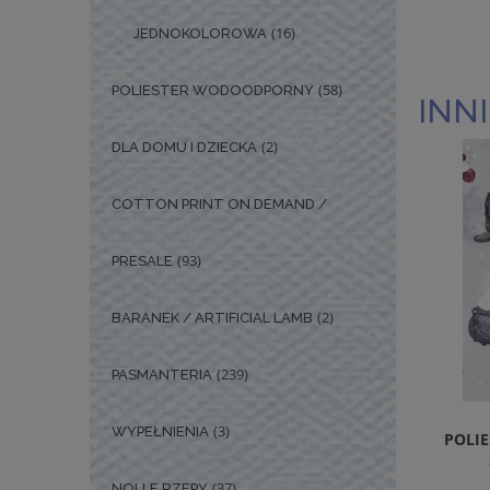
(16)
JEDNOKOLOROWA
(58)
POLIESTER WODOODPORNY
INNI
(2)
DLA DOMU I DZIECKA
COTTON PRINT ON DEMAND /
(93)
PRESALE
(2)
BARANEK / ARTIFICIAL LAMB
(239)
PASMANTERIA
(3)
WYPEŁNIENIA
POLI
(37)
NOLLE RZEPY