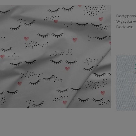
Dostępnoś
Wysyłka w
Dostawa:
Cena nie za
kosztów pła