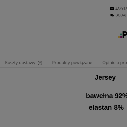
ZAPYT
DODAJ 
Koszty dostawy
Produkty powiązane
Opinie o pro
Jersey
Cena nie zawiera ewentualnych kosztów
płatności
bawełna 92
elastan 8%