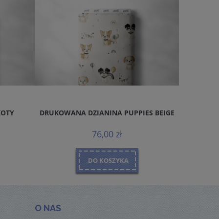
KOTY
DRUKOWANA DZIANINA PUPPIES BEIGE
DRUKOWA
76,00 zł
DO KOSZYKA
O NAS