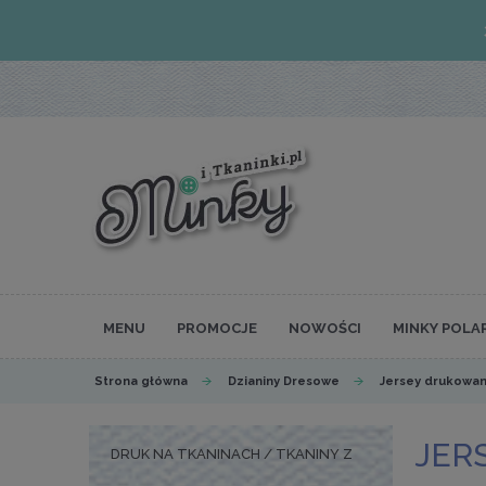
MENU
PROMOCJE
NOWOŚCI
MINKY POLA
Strona główna
Dzianiny Dresowe
Jersey drukowan
JER
DRUK NA TKANINACH / TKANINY Z