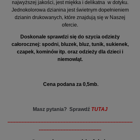
najwyższej jakości, jest miękka i delikatna w dotyku.
Jednokolorowa dzianina jest świetnym dopełnieniem
dzianin drukowanych, które znajdują się w Naszej
ofercie.
Doskonale sprawdzi się do szycia odzieży
całorocznej: spodni, bluzek, bluz, tunik, sukienek,
czapek, kominów itp. oraz odzieży dla dzieci i
niemowląt.
Cena podana za 0,5mb.
Masz pytania? Sprawdź
TUTAJ
--------------------------------------------------------------------------------
----------------------------------------