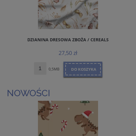
DZIANINA DRESOWA ZBOŻA / CEREALS
E
27,50 zł
0,5MB
DO KOSZYKA
NOWOŚCI