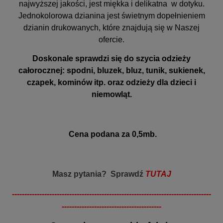
najwyższej jakości, jest miękka i delikatna w dotyku.
Jednokolorowa dzianina jest świetnym dopełnieniem
dzianin drukowanych, które znajdują się w Naszej
ofercie.
Doskonale sprawdzi się do szycia odzieży
całorocznej: spodni, bluzek, bluz, tunik, sukienek,
czapek, kominów itp. oraz odzieży dla dzieci i
niemowląt.
Cena podana za 0,5mb.
Masz pytania? Sprawdź
TUTAJ
--------------------------------------------------------------------------------
----------------------------------------