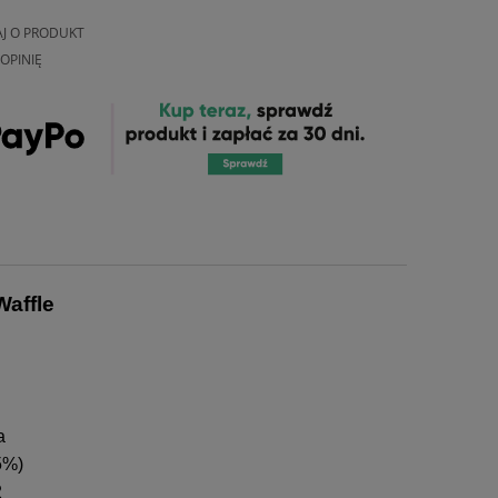
AJ O PRODUKT
OPINIĘ
affle
a
5%)
2