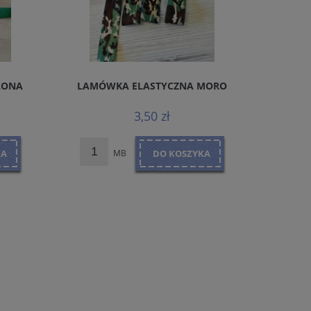
LONA
LAMÓWKA ELASTYCZNA MORO
TKANINA 
DR
3,50 zł
KA
MB
DO KOSZYKA