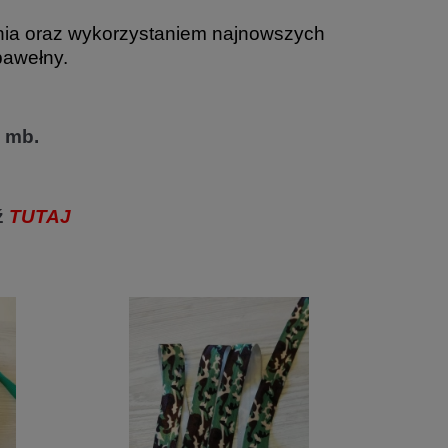
nia oraz wykorzystaniem najnowszych
bawełny.
 mb.
ź
TUTAJ