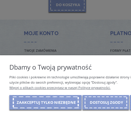
DO KOSZYKA
MOJE KONTO
PŁATNO
TWOJE ZAMÓWIENIA
FORMY PŁAT
USTAWIENIA KONTA
FAQ – CZĘS
Dbamy o Twoją prywatność
KOSZT DOS
Pliki cookies i pokrewne im technologie umożliwiają poprawne działanie strony
INTERNATIO
użycie plików do swoich preferencji, wybierając opcję "Dostosuj zgody".
Więcej o plikach cookies przeczytasz w naszej Polityce prywatności.
ZAAKCEPTUJ TYLKO NIEZBĘDNE
DOSTOSUJ ZGODY