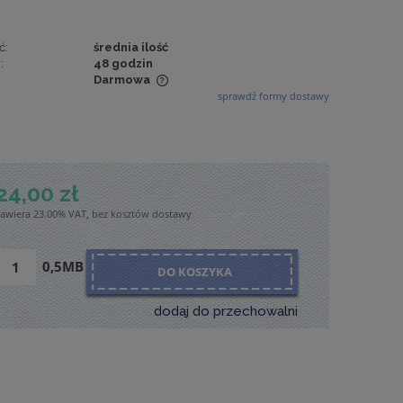
ć:
średnia ilość
:
48 godzin
Darmowa
sprawdź formy dostawy
wiera ewentualnych
tności
24,00 zł
zawiera 23.00% VAT, bez kosztów dostawy
0,5MB
DO KOSZYKA
dodaj do przechowalni