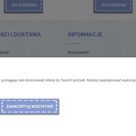
DO KOSZYKA
DO KOSZYKA
ŚCI I DOSTAWA
INFORMACJE
NOŚCI
REGULAMINY
TO ZADAWANE PYTANIA
POLITYKA PRYWATNOŚCI
TAWY
ZWROTY I REKLAMACJE
 i pomagają nam dostosować ofertę do Twoich potrzeb. Możesz zaakceptować wykorzysta
NAL ORDERS & SHIPMENT
ZAAKCEPTUJ WSZYSTKIE
Sklep internetowy Shoper Premium