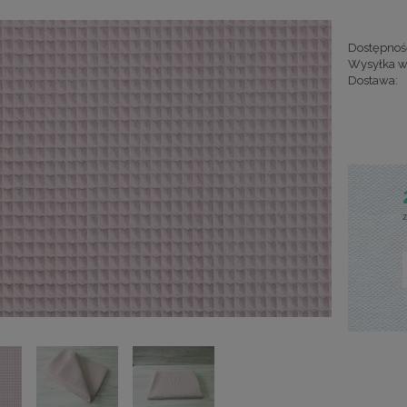
Dostępnoś
Wysyłka w
Dostawa:
Cena nie za
kosztów pła