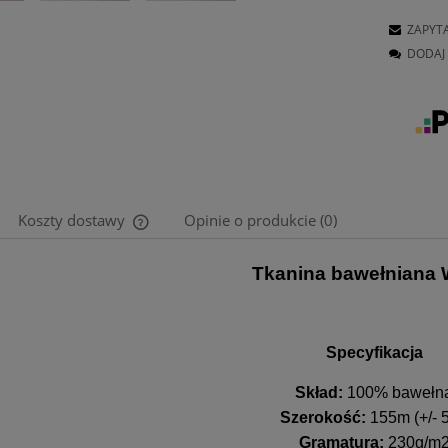
ZAPYT
DODAJ 
Koszty dostawy
Opinie o produkcie (0)
Tkanina bawełniana W
Cena nie zawiera ewentualnych kosztów
płatności
Specyfikacja
Skład:
100% bawełn
Szerokość:
155m (+/- 
Gramatura:
230g/m