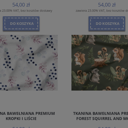
54,00 zł
54,00 zł
a 23.00% VAT, bez kosztów dostawy
zawiera 23.00% VAT, bez kosztów 
DO KOSZYKA
DO KOSZYKA
INA BAWEŁNIANA PREMIUM
TKANINA BAWEŁNIANA PR
KROPKI I LIŚCIE
FOREST SQUIRREL AND M