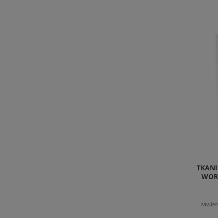
TKAN
WOR
zawier