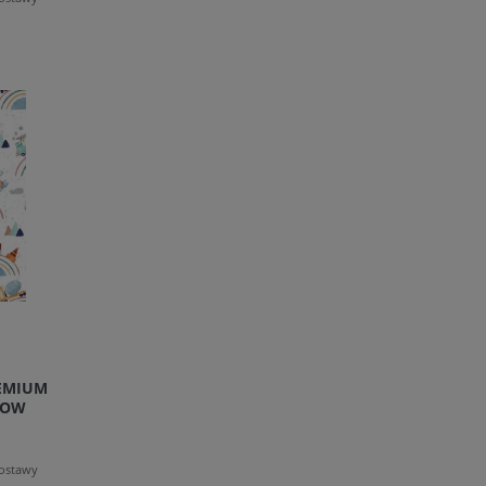
EMIUM
BOW
dostawy