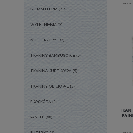
zawier
(239)
PASMANTERIA
(3)
WYPEŁNIENIA
(37)
NOLLE RZEPY
(5)
TKANINY BAMBUSOWE
(5)
TKANINA KURTKOWA
(3)
TKANINY OBICIOWE
(2)
EKOSKÓRA
TKAN
RAIN
(90)
PANELE
(1)
zawier
FUTERKO