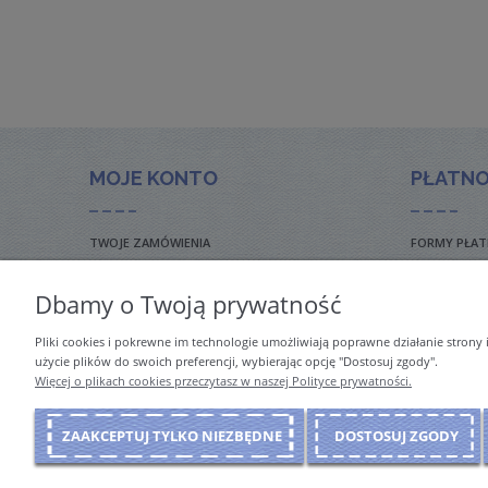
MOJE KONTO
PŁATNO
TWOJE ZAMÓWIENIA
FORMY PŁAT
USTAWIENIA KONTA
FAQ – CZĘS
Dbamy o Twoją prywatność
KOSZT DOS
Pliki cookies i pokrewne im technologie umożliwiają poprawne działanie strony
INTERNATIO
użycie plików do swoich preferencji, wybierając opcję "Dostosuj zgody".
Więcej o plikach cookies przeczytasz w naszej Polityce prywatności.
ZAAKCEPTUJ TYLKO NIEZBĘDNE
DOSTOSUJ ZGODY