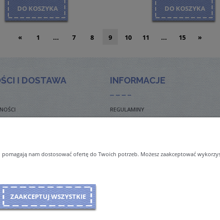
DO KOSZYKA
DO KOSZYKA
«
1
...
7
8
9
10
11
...
15
»
ŚCI I DOSTAWA
INFORMACJE
NOŚCI
REGULAMINY
TO ZADAWANE PYTANIA
POLITYKA PRYWATNOŚCI
TAWY
ZWROTY I REKLAMACJE
 i pomagają nam dostosować ofertę do Twoich potrzeb. Możesz zaakceptować wykorzysta
NAL ORDERS & SHIPMENT
ZAAKCEPTUJ WSZYSTKIE
Sklep internetowy Shoper Premium