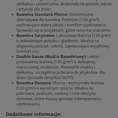
delikatna i uniwersalna, doskonała na pościel, odzież
i artykuły dla dzieci.
Bawełna Standard Płótno:
Ekonomiczna
alternatywa dla bawełny Premium (120 g/m²),
zachowująca dobrą jakość i komfort użytkowania.
Sprawdzi się w projektach, gdzie cena ma znaczenie.
Bawełna Satynowa:
Luksusowa tkanina (130 g/m²)
o jedwabistym połysku i gładkości. Idealna na
elegancką pościel i odzież, zapewniająca wyjątkowy
komfort snu.
Double Gauze (Muślin Bawełniany):
Lekka i
przewiewna tkanina (130 g/m²) o delikatnej,
marszczonej strukturze. Niezwykle miękka i
delikatna, szczególnie polecana do artykułów dla
dzieci (posiada certyfikat GOTS).
Bawełna Panama:
Mocna i wytrzymała tkanina
(220 g/m²) o wyraźnym splocie. Idealna na
pokrowce, poduszki, zasłony i inne tekstylia
domowe, które muszą sprostać intensywnemu
użytkowaniu.
Dodatkowe informacje: