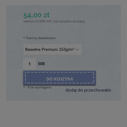
54,00 zł
zawiera 23.00% VAT, bez kosztów dostawy
*
Tkaniny Bawełniane:
MB
DO KOSZYKA
*
- Pole wymagane
dodaj do przechowalni