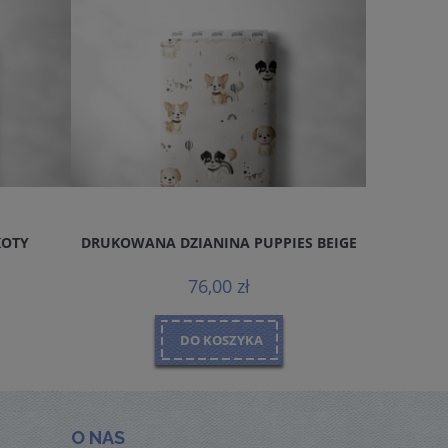
KOTY
DRUKOWANA DZIANINA PUPPIES BEIGE
DRUKOWA
76,00 zł
DO KOSZYKA
O NAS