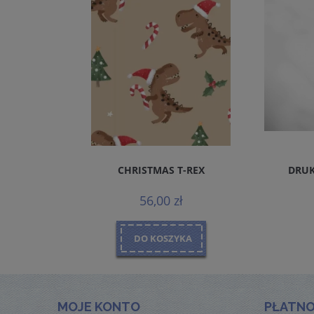
REMIUM
CHRISTMAS T-REX
DRUK
MALS
56,00 zł
DO KOSZYKA
MOJE KONTO
PŁATNO