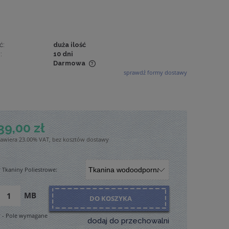
ć:
duża ilość
:
10 dni
Darmowa
sprawdź formy dostawy
wiera ewentualnych
tności
39,00 zł
zawiera 23.00% VAT, bez kosztów dostawy
*
Tkaniny Poliestrowe:
MB
DO KOSZYKA
*
- Pole wymagane
dodaj do przechowalni