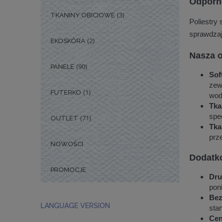
Odporn
(3)
TKANINY OBICIOWE
Poliestry
sprawdzaj
(2)
EKOSKÓRA
Nasza o
(90)
PANELE
Sof
zew
(1)
FUTERKO
wod
Tka
spec
(71)
OUTLET
Tka
prz
NOWOŚCI
Dodatko
PROMOCJE
Dru
pon
Bez
LANGUAGE VERSION
sta
Cen