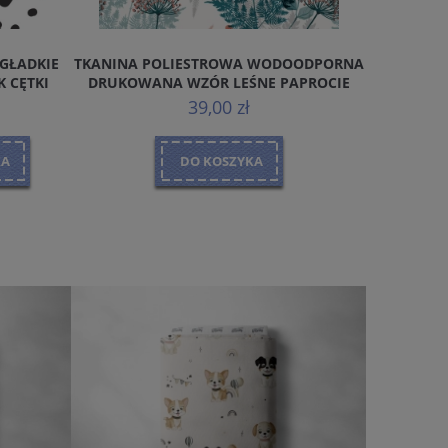
GŁADKIE
TKANINA POLIESTROWA WODOODPORNA
MINKY GŁ
 CĘTKI
DRUKOWANA WZÓR LEŚNE PAPROCIE
PLUS
POLIESTR
39,00 zł
KA
DO KOSZYKA