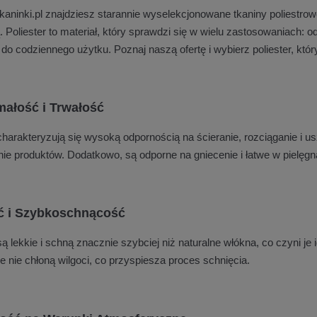
kaninki.pl znajdziesz starannie wyselekcjonowane tkaniny poliestro
. Poliester to materiał, który sprawdzi się w wielu zastosowaniach: o
 do codziennego użytku. Poznaj naszą ofertę i wybierz poliester, kt
ałość i Trwałość
 charakteryzują się wysoką odpornością na ścieranie, rozciąganie i 
ie produktów. Dodatkowo, są odporne na gniecenie i łatwe w pielęgna
ć i Szybkoschnącość
są lekkie i schną znacznie szybciej niż naturalne włókna, co czyni j
e nie chłoną wilgoci, co przyspiesza proces schnięcia.