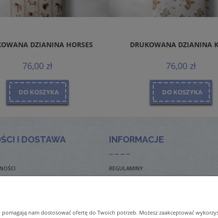
OWANA DZIANINA HORSES
DRUKOWANA DZIANINA 
76,00 zł
76,00 zł
DO KOSZYKA
DO KOSZYKA
ŚCI I DOSTAWA
INFORMACJE
NOŚCI
REGULAMINY
TO ZADAWANE PYTANIA
POLITYKA PRYWATNOŚCI
TAWY
ZWROTY I REKLAMACJE
 i pomagają nam dostosować ofertę do Twoich potrzeb. Możesz zaakceptować wykorzysta