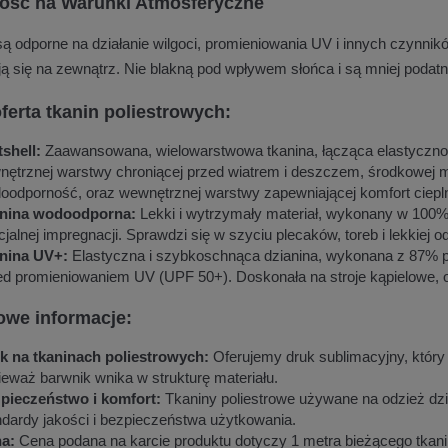
ość na Warunki Atmosferyczne
 są odporne na działanie wilgoci, promieniowania UV i innych czynni
ą się na zewnątrz. Nie blakną pod wpływem słońca i są mniej podatn
ferta tkanin poliestrowych:
tshell:
Zaawansowana, wielowarstwowa tkanina, łącząca elastycznoś
nętrznej warstwy chroniącej przed wiatrem i deszczem, środkowej 
oodporność, oraz wewnętrznej warstwy zapewniającej komfort cieplny.
nina wodoodporna:
Lekki i wytrzymały materiał, wykonany w 100% z
jalnej impregnacji. Sprawdzi się w szyciu plecaków, toreb i lekkiej o
nina UV+:
Elastyczna i szybkoschnąca dzianina, wykonana z 87% po
ed promieniowaniem UV (UPF 50+). Doskonała na stroje kąpielowe, od
we informacje:
k na tkaninach poliestrowych:
Oferujemy druk sublimacyjny, który
ieważ barwnik wnika w strukturę materiału.
pieczeństwo i komfort:
Tkaniny poliestrowe używane na odzież dzi
ndardy jakości i bezpieczeństwa użytkowania.
a:
Cena podana na karcie produktu dotyczy 1 metra bieżącego tkani