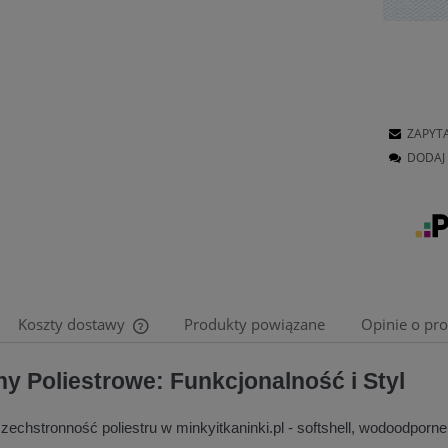
ZAPYT
DODAJ 
Koszty dostawy
Produkty powiązane
Opinie o pro
Cena nie zawiera ewentualnych kosztów
ny Poliestrowe: Funkcjonalność i Styl
płatności
echstronność poliestru w minkyitkaninki.pl - softshell, wodoodporne