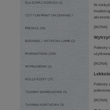
(2)
DLA DOMU I DZIECKA
W minkyit
trwałością
COTTON PRINT ON DEMAND /
akcesoria
[IKONA]
(93)
PRESALE
Wytrzym
(2)
BARANEK / ARTIFICIAL LAMB
Poliestry
(239)
użytkowan
PASMANTERIA
[IKONA]
(3)
WYPEŁNIENIA
Lekkoś
(37)
NOLLE RZEPY
Poliestry 
poliestrow
(5)
TKANINY BAMBUSOWE
[IKONA]
(5)
TKANINA KURTKOWA