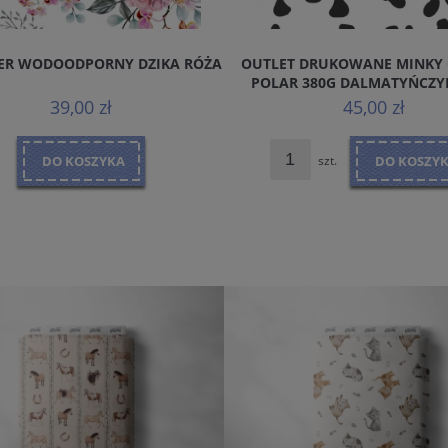
TER WODOODPORNY DZIKA RÓŻA
OUTLET DRUKOWANE MINKY 
POLAR 380G DALMATYŃCZYK
91X150CM
39,00 zł
45,00 zł
DO KOSZYKA
szt.
DO KOSZY