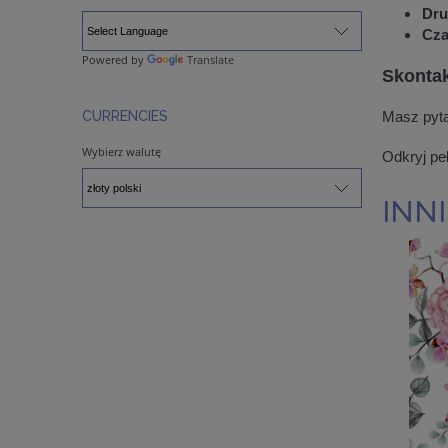
Dru
Cza
Powered by
Translate
Skontak
CURRENCIES
Masz pyta
Wybierz walutę
Odkryj peł
INNI