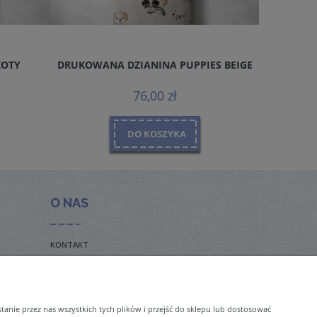
KOTY
DRUKOWANA DZIANINA PUPPIES BEIGE
DRUKOWA
76,00 zł
DO KOSZYKA
O NAS
KONTAKT
BLOG
nie przez nas wszystkich tych plików i przejść do sklepu lub dostosować