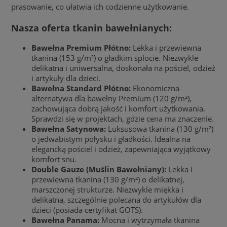
prasowanie, co ułatwia ich codzienne użytkowanie.
Nasza oferta tkanin bawełnianych:
Bawełna Premium Płótno:
Lekka i przewiewna
tkanina (153 g/m²) o gładkim splocie. Niezwykle
delikatna i uniwersalna, doskonała na pościel, odzież
i artykuły dla dzieci.
Bawełna Standard Płótno:
Ekonomiczna
alternatywa dla bawełny Premium (120 g/m²),
zachowująca dobrą jakość i komfort użytkowania.
Sprawdzi się w projektach, gdzie cena ma znaczenie.
Bawełna Satynowa:
Luksusowa tkanina (130 g/m²)
o jedwabistym połysku i gładkości. Idealna na
elegancką pościel i odzież, zapewniająca wyjątkowy
komfort snu.
Double Gauze (Muślin Bawełniany):
Lekka i
przewiewna tkanina (130 g/m²) o delikatnej,
marszczonej strukturze. Niezwykle miękka i
delikatna, szczególnie polecana do artykułów dla
dzieci (posiada certyfikat GOTS).
Bawełna Panama:
Mocna i wytrzymała tkanina