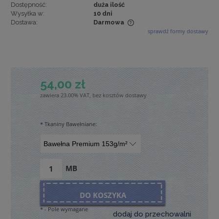
Dostępność:
duża ilość
Wysyłka w:
10 dni
Dostawa:
Darmowa
sprawdź formy dostawy
Cena nie zawiera ewentualnych kosztów płatności
54,00 zł
zawiera 23.00% VAT, bez kosztów dostawy
*
Tkaniny Bawełniane:
MB
DO KOSZYKA
*
- Pole wymagane
dodaj do przechowalni