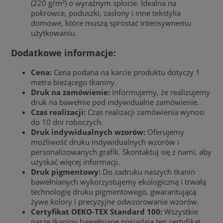
(220 g/m²) o wyraźnym splocie. Idealna na
pokrowce, poduszki, zasłony i inne tekstylia
domowe, które muszą sprostać intensywnemu
użytkowaniu.
Dodatkowe informacje:
Cena:
Cena podana na karcie produktu dotyczy 1
metra bieżącego tkaniny.
Druk na zamówienie:
Informujemy, że realizujemy
druk na bawełnie pod indywidualne zamówienie.
Czas realizacji:
Czas realizacji zamówienia wynosi
do 10 dni roboczych.
Druk indywidualnych wzorów:
Oferujemy
możliwość druku indywidualnych wzorów i
personalizowanych grafik. Skontaktuj się z nami, aby
uzyskać więcej informacji.
Druk pigmentowy:
Do zadruku naszych tkanin
bawełnianych wykorzystujemy ekologiczną i trwałą
technologię druku pigmentowego, gwarantującą
żywe kolory i precyzyjne odwzorowanie wzorów.
Certyfikat OEKO-TEX Standard 100:
Wszystkie
nasze tkaniny bawełniane posiadają ten certyfikat,