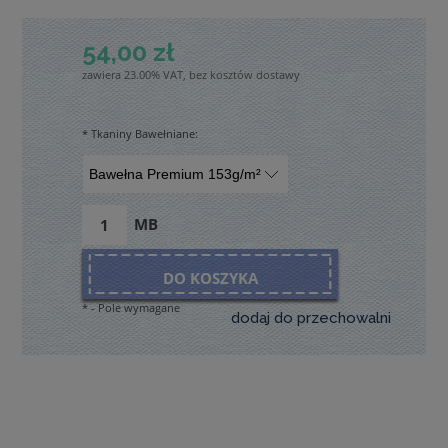
54,00 zł
zawiera 23.00% VAT, bez kosztów dostawy
*
Tkaniny Bawełniane:
MB
DO KOSZYKA
*
- Pole wymagane
dodaj do przechowalni