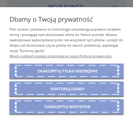
MOJE KONTO
Dbamy o Twoją prywatność
Pliki cookies i pokrewne im technologie umożliwiają poprawne działanie
PŁATNOŚCI I DOSTAWA
strony i pomagają nam dostosować ofertę do Twoich potrzeb. Możesz
zaakceptować wykorzystanie przez nas wszystkich tych plików i przejść do
sklepu lub dostosować użycie plików do swoich preferencji, wybierając
opcję "Dostosuj zgody".
INFORMACJE
Więcej o plikach cookies przeczytasz w naszej Polityce prywatności.
ZAAKCEPTUJ TYLKO NIEZBĘDNE
O NAS
DOSTOSUJ ZGODY
POKAŻ PEŁNĄ WERSJĘ STRONY
ZAAKCEPTUJ WSZYSTKIE
Sklep internetowy Shoper Premium