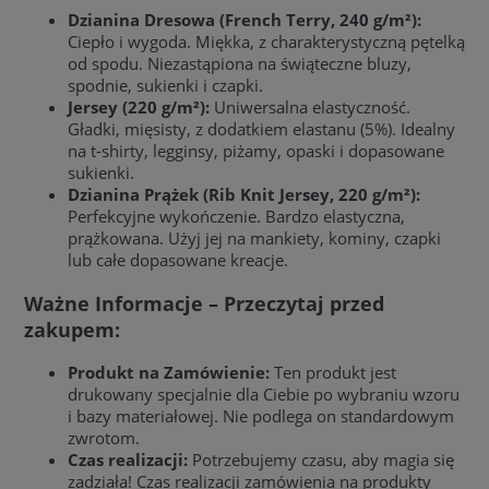
Dzianina Dresowa (French Terry, 240 g/m²):
Ciepło i wygoda. Miękka, z charakterystyczną pętelką
od spodu. Niezastąpiona na świąteczne bluzy,
spodnie, sukienki i czapki.
Jersey (220 g/m²):
Uniwersalna elastyczność.
Gładki, mięsisty, z dodatkiem elastanu (5%). Idealny
na t-shirty, legginsy, piżamy, opaski i dopasowane
sukienki.
Dzianina Prążek (Rib Knit Jersey, 220 g/m²):
Perfekcyjne wykończenie. Bardzo elastyczna,
prążkowana. Użyj jej na mankiety, kominy, czapki
lub całe dopasowane kreacje.
Ważne Informacje – Przeczytaj przed
zakupem:
Produkt na Zamówienie:
Ten produkt jest
drukowany specjalnie dla Ciebie po wybraniu wzoru
i bazy materiałowej. Nie podlega on standardowym
zwrotom.
Czas realizacji:
Potrzebujemy czasu, aby magia się
zadziała! Czas realizacji zamówienia na produkty