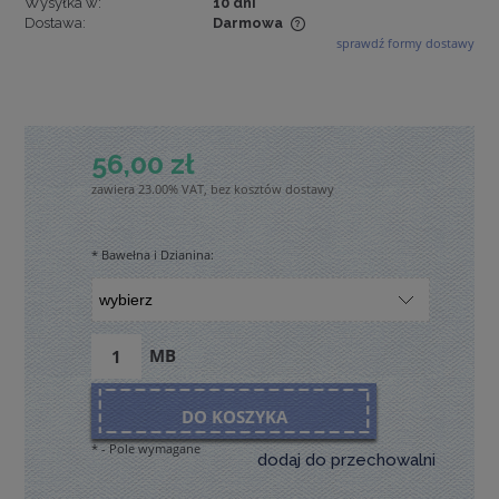
Wysyłka w:
10 dni
Dostawa:
Darmowa
sprawdź formy dostawy
Cena nie zawiera ewentualnych kosztów płatności
56,00 zł
zawiera 23.00% VAT, bez kosztów dostawy
*
Bawełna i Dzianina:
MB
DO KOSZYKA
*
- Pole wymagane
dodaj do przechowalni