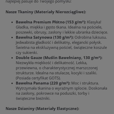
najlepiej pasuje do Twojego pomysłu:
Nasze Tkaniny (Materiały Nierozciągliwe):
Bawełna Premium Płótno (153 g/m²):
Klasyka!
Gładka, miękka i gęsto tkana. Idealna na pościele,
poszewki, obrusy, zasłony i lekkie ubranka dziecięce.
Bawełna Satynowa (130 g/m²):
Odrobina luksusu.
Jedwabista gładkość i delikatny, elegancki połysk.
Świetna na ekskluzywną pościel, świąteczne koszule
czy sukienki.
Double Gauze (Muślin Bawełniany, 130 g/m²):
Niezwykła miękkość i delikatność. Lekka,
przewiewna, o charakterystycznej marszczonej
strukturze. Idealna na otulacze, kocyki i szaliki.
(Posiada certyfikat GOTS).
Bawełna Panama (220 g/m²):
Moc i struktura.
Wytrzymała tkanina o wyraźnym splocie. Doskonała
na zasłony, pokrowce na poduszki, torby i
świąteczne bieżniki.
Nasze Dzianiny (Materiały Elastyczne):