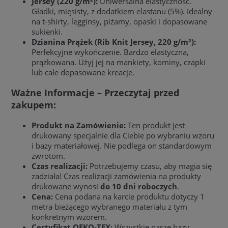
Jersey (220 g/m²):
Uniwersalna elastyczność.
Gładki, mięsisty, z dodatkiem elastanu (5%). Idealny
na t-shirty, legginsy, piżamy, opaski i dopasowane
sukienki.
Dzianina Prążek (Rib Knit Jersey, 220 g/m²):
Perfekcyjne wykończenie. Bardzo elastyczna,
prążkowana. Użyj jej na mankiety, kominy, czapki
lub całe dopasowane kreacje.
Ważne Informacje – Przeczytaj przed
zakupem:
Produkt na Zamówienie:
Ten produkt jest
drukowany specjalnie dla Ciebie po wybraniu wzoru
i bazy materiałowej. Nie podlega on standardowym
zwrotom.
Czas realizacji:
Potrzebujemy czasu, aby magia się
zadziała! Czas realizacji zamówienia na produkty
drukowane wynosi
do 10 dni roboczych
.
Cena:
Cena podana na karcie produktu dotyczy 1
metra bieżącego wybranego materiału z tym
konkretnym wzorem.
Certyfikat OEKO-TEX:
Wszystkie nasze bazy