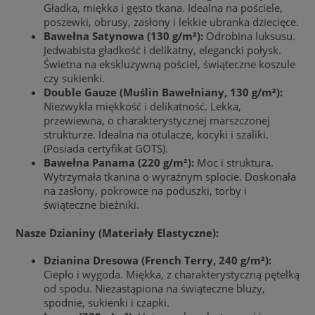
Gładka, miękka i gęsto tkana. Idealna na pościele,
poszewki, obrusy, zasłony i lekkie ubranka dziecięce.
Bawełna Satynowa (130 g/m²):
Odrobina luksusu.
Jedwabista gładkość i delikatny, elegancki połysk.
Świetna na ekskluzywną pościel, świąteczne koszule
czy sukienki.
Double Gauze (Muślin Bawełniany, 130 g/m²):
Niezwykła miękkość i delikatność. Lekka,
przewiewna, o charakterystycznej marszczonej
strukturze. Idealna na otulacze, kocyki i szaliki.
(Posiada certyfikat GOTS).
Bawełna Panama (220 g/m²):
Moc i struktura.
Wytrzymała tkanina o wyraźnym splocie. Doskonała
na zasłony, pokrowce na poduszki, torby i
świąteczne bieżniki.
Nasze Dzianiny (Materiały Elastyczne):
Dzianina Dresowa (French Terry, 240 g/m²):
Ciepło i wygoda. Miękka, z charakterystyczną pętelką
od spodu. Niezastąpiona na świąteczne bluzy,
spodnie, sukienki i czapki.