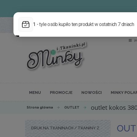
MENU
PROMOCJE
NOWOŚCI
MINKY POLA
outlet kokos 38
Strona główna
OUTLET
OUT
DRUK NA TKANINACH / TKANINY Z