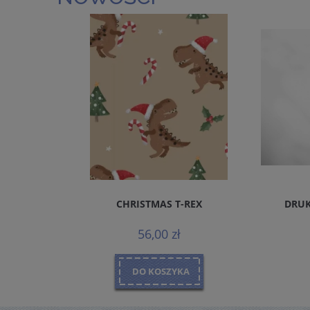
REMIUM
CHRISTMAS T-REX
DRUK
MALS
56,00 zł
DO KOSZYKA