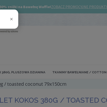
R 380G, PLUSZOWA DZIANINA
TKANINY BAWEŁNIANE / COTTON 
0g / toasted coconut 79x150cm
LET KOKOS 380G / TOASTED 