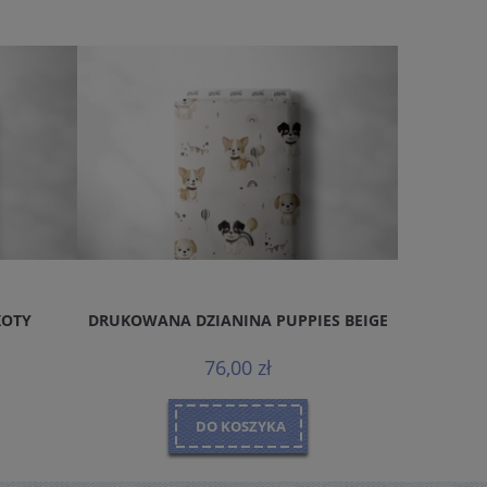
KOTY
DRUKOWANA DZIANINA PUPPIES BEIGE
DRUKOWA
76,00 zł
DO KOSZYKA