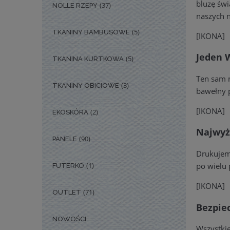
bluzę świ
(37)
NOLLE RZEPY
naszych n
(5)
TKANINY BAMBUSOWE
[IKONA]
Jeden W
(5)
TKANINA KURTKOWA
Ten sam m
(3)
TKANINY OBICIOWE
bawełny 
[IKONA]
(2)
EKOSKÓRA
Najwyż
(90)
PANELE
Drukujemy
po wielu 
(1)
FUTERKO
[IKONA]
(71)
OUTLET
Bezpie
NOWOŚCI
Wszystkie