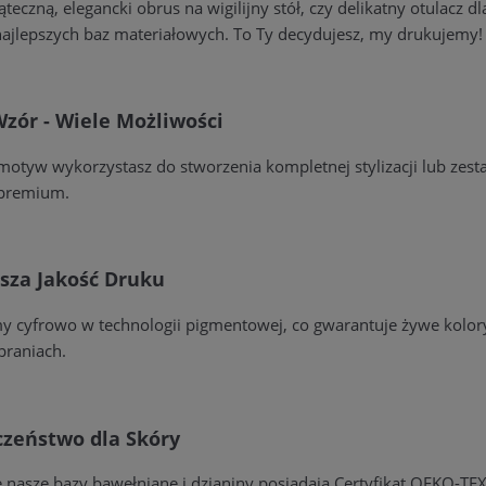
ąteczną, elegancki obrus na wigilijny stół, czy delikatny otulacz
ajlepszych baz materiałowych. To Ty decydujesz, my drukujemy!
zór - Wiele Możliwości
otyw wykorzystasz do stworzenia kompletnej stylizacji lub zesta
premium.
sza Jakość Druku
 cyfrowo w technologii pigmentowej, co gwarantuje żywe kolory
praniach.
czeństwo dla Skóry
 nasze bazy bawełniane i dzianiny posiadają Certyfikat OEKO-TEX 