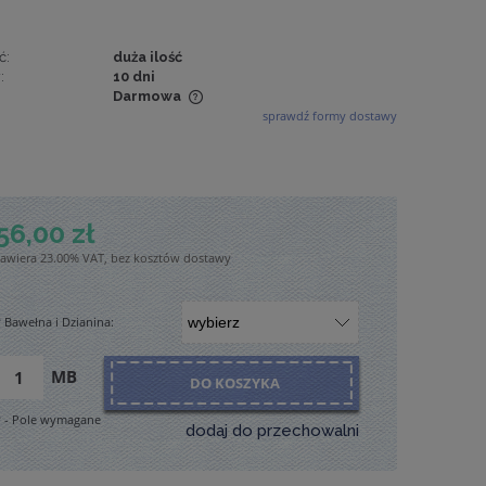
ć:
duża ilość
:
10 dni
Darmowa
sprawdź formy dostawy
wiera ewentualnych
tności
56,00 zł
zawiera 23.00% VAT, bez kosztów dostawy
*
Bawełna i Dzianina:
MB
DO KOSZYKA
*
- Pole wymagane
dodaj do przechowalni