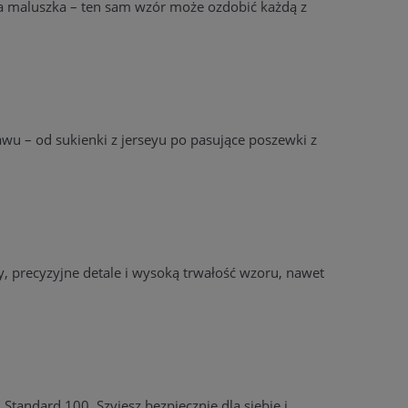
 dla maluszka – ten sam wzór może ozdobić każdą z
wu – od sukienki z jerseyu po pasujące poszewki z
, precyzyjne detale i wysoką trwałość wzoru, nawet
Standard 100. Szyjesz bezpiecznie dla siebie i