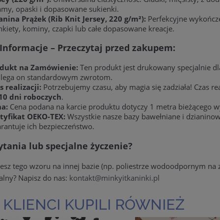
amy, opaski i dopasowane sukienki.
anina Prążek (Rib Knit Jersey, 220 g/m²):
Perfekcyjne wykończen
kiety, kominy, czapki lub całe dopasowane kreacje.
Informacje – Przeczytaj przed zakupem:
dukt na Zamówienie:
Ten produkt jest drukowany specjalnie dl
lega on standardowym zwrotom.
s realizacji:
Potrzebujemy czasu, aby magia się zadziała! Czas r
10 dni roboczych
.
a:
Cena podana na karcie produktu dotyczy 1 metra bieżącego 
tyfikat OEKO-TEX:
Wszystkie nasze bazy bawełniane i dzianinow
rantuje ich bezpieczeństwo.
tania lub specjalne życzenie?
jesz tego wzoru na innej bazie (np. poliestrze wodoodpornym n
alny? Napisz do nas:
kontakt@minkyitkaninki.pl
 KLIENCI KUPILI RÓWNIEŻ