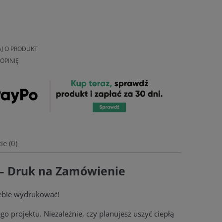
AJ O PRODUKT
OPINIĘ
ie (0)
– Druk na Zamówienie
alnych kosztów
iebie wydrukować!
 projektu. Niezależnie, czy planujesz uszyć ciepłą