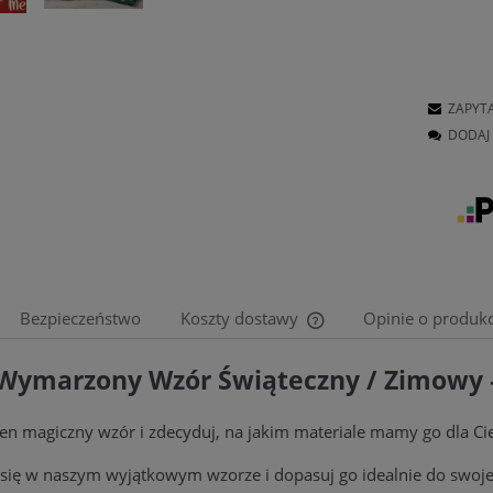
ZAPYT
DODAJ 
Bezpieczeństwo
Koszty dostawy
Opinie o produkc
Wymarzony Wzór Świąteczny / Zimowy 
Cena nie zawiera ewentu
płatności
en magiczny wzór i zdecyduj, na jakim materiale mamy go dla C
się w naszym wyjątkowym wzorze i dopasuj go idealnie do swojego