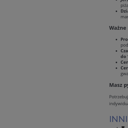
piż
Dzi
man
Ważne 
Pro
pod
Cza
do 
Cen
Cer
gwa
Masz py
Potrzebu
indywidu
INNI