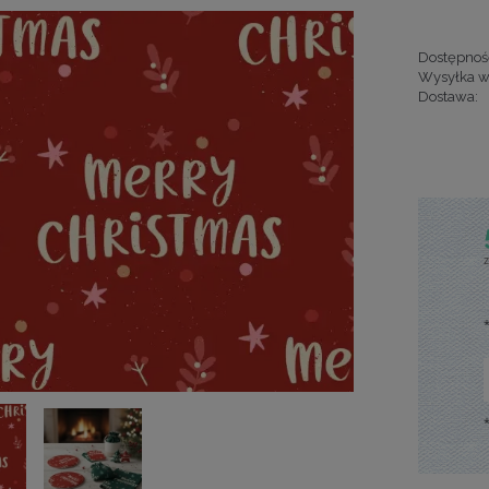
Dostępnoś
Wysyłka w
Dostawa:
Cena nie za
kosztów pła