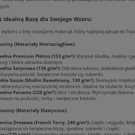
zych.
z Idealną Bazę dla Swojego Wzoru:
 wybierz z listy rozwijanej materiał, który najlepiej pasuje do T
aniny (Materiały Nierozciągliwe):
ełna Premium Płótno (153 g/m²):
Klasyka! Gładka, miękka i gę
łony i lekkie ubranka dziecięce.
ełna Satynowa (130 g/m²):
Odrobina luksusu. Jedwabista gładko
kluzywną pościel, świąteczne koszule czy sukienki.
ble Gauze (Muślin Bawełniany, 130 g/m²):
Niezwykła miękkość
rakterystycznej marszczonej strukturze. Idealna na otulacze, kocyki
ełna Panama (220 g/m²):
Moc i struktura. Wytrzymała tkanina
rowce na poduszki, torby i świąteczne bieżniki.
ianiny (Materiały Elastyczne):
anina Dresowa (French Terry, 240 g/m²):
Ciepło i wygoda. Mięk
zastąpiona na świąteczne bluzy, spodnie, sukienki i czapki.
sey (220 g/m²):
Uniwersalna elastyczność. Gładki, mięsisty, z doda