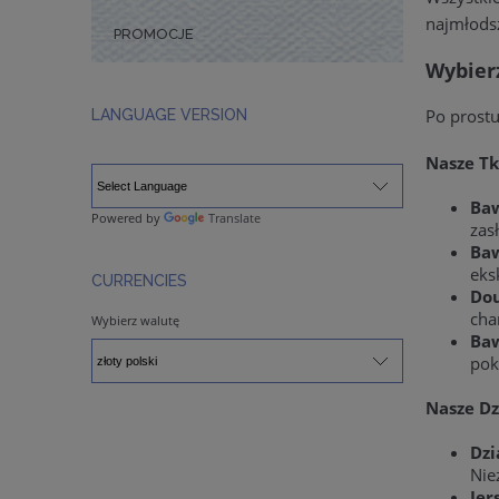
najmłods
PROMOCJE
Wybier
Po prostu
LANGUAGE VERSION
Nasze Tk
Baw
Powered by
Translate
zas
Baw
eks
CURRENCIES
Dou
cha
Wybierz walutę
Baw
pok
Nasze Dz
Dzi
Nie
Jer