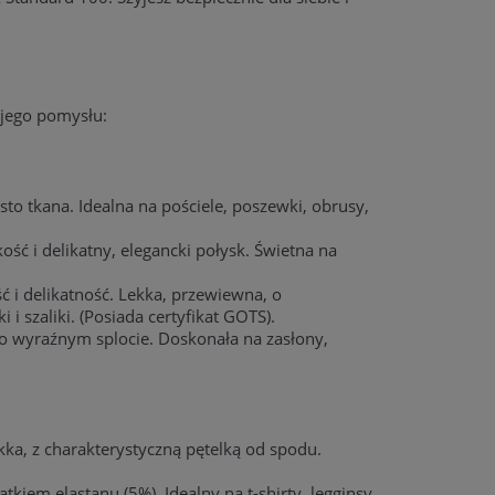
wojego pomysłu:
sto tkana. Idealna na pościele, poszewki, obrusy,
ść i delikatny, elegancki połysk. Świetna na
 i delikatność. Lekka, przewiewna, o
 i szaliki. (Posiada certyfikat GOTS).
 o wyraźnym splocie. Doskonała na zasłony,
ka, z charakterystyczną pętelką od spodu.
tkiem elastanu (5%). Idealny na t-shirty, legginsy,