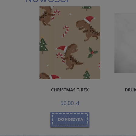
REMIUM
CHRISTMAS T-REX
DRUK
MALS
56,00 zł
DO KOSZYKA