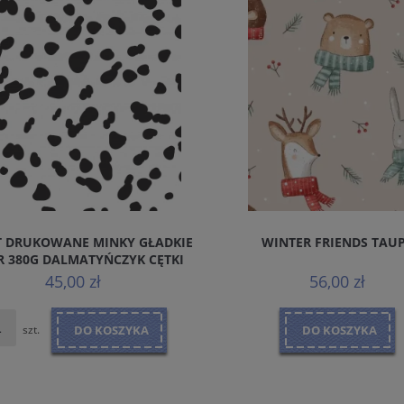
T DRUKOWANE MINKY GŁADKIE
WINTER FRIENDS TAU
R 380G DALMATYŃCZYK CĘTKI
91X150CM
45,00 zł
56,00 zł
szt.
DO KOSZYKA
DO KOSZYKA