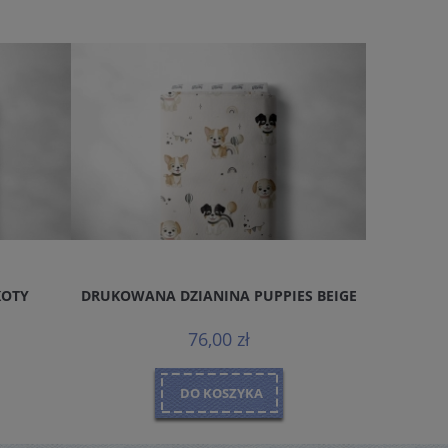
KOTY
DRUKOWANA DZIANINA PUPPIES BEIGE
DRUKOWA
76,00 zł
DO KOSZYKA