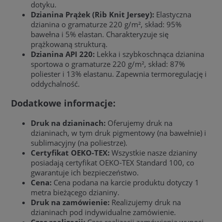
dotyku.
Dzianina Prążek (Rib Knit Jersey):
Elastyczna
dzianina o gramaturze 220 g/m², skład: 95%
bawełna i 5% elastan. Charakteryzuje się
prążkowaną strukturą.
Dzianina API 220:
Lekka i szybkoschnąca dzianina
sportowa o gramaturze 220 g/m², skład: 87%
poliester i 13% elastanu. Zapewnia termoregulację i
oddychalność.
Dodatkowe informacje:
Druk na dzianinach:
Oferujemy druk na
dzianinach, w tym druk pigmentowy (na bawełnie) i
sublimacyjny (na poliestrze).
Certyfikat OEKO-TEX:
Wszystkie nasze dzianiny
posiadają certyfikat OEKO-TEX Standard 100, co
gwarantuje ich bezpieczeństwo.
Cena:
Cena podana na karcie produktu dotyczy 1
metra bieżącego dzianiny.
Druk na zamówienie:
Realizujemy druk na
dzianinach pod indywidualne zamówienie.
Czas realizacji:
Czas realizacji zamówienia wynosi