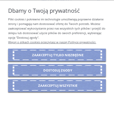
Dbamy o Twoją prywatność
Pliki cookies i pokrewne im technologie umożliwiają poprawne działanie
PŁATNOŚCI I DOSTAWA
strony i pomagają nam dostosować ofertę do Twoich potrzeb. Możesz
zaakceptować wykorzystanie przez nas wszystkich tych plików i przejść do
sklepu lub dostosować użycie plików do swoich preferencji, wybierając
opcję "Dostosuj zgody".
INFORMACJE
Więcej o plikach cookies przeczytasz w naszej Polityce prywatności.
ZAAKCEPTUJ TYLKO NIEZBĘDNE
O NAS
DOSTOSUJ ZGODY
POKAŻ PEŁNĄ WERSJĘ STRONY
ZAAKCEPTUJ WSZYSTKIE
Sklep internetowy Shoper Premium