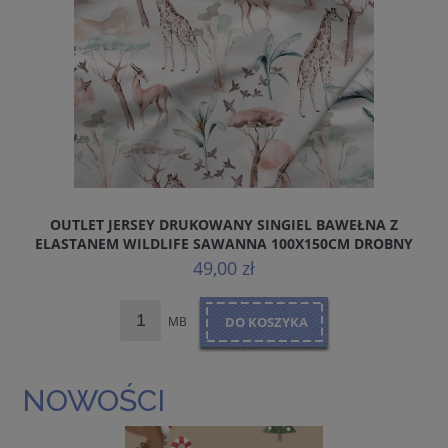
OUTLET JERSEY DRUKOWANY SINGIEL BAWEŁNA Z
ELASTANEM WILDLIFE SAWANNA 100X150CM DROBNY
WZOR
49,00 zł
MB
DO KOSZYKA
NOWOŚCI