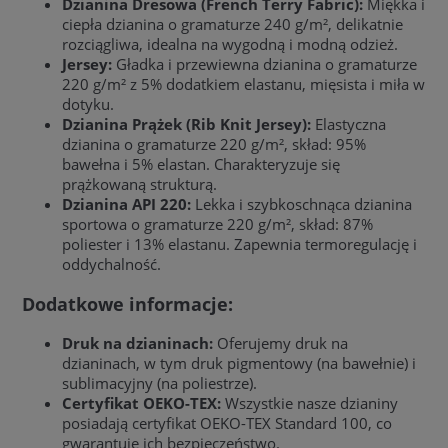
Dzianina Dresowa (French Terry Fabric):
Miękka i
ciepła dzianina o gramaturze 240 g/m², delikatnie
rozciągliwa, idealna na wygodną i modną odzież.
Jersey:
Gładka i przewiewna dzianina o gramaturze
220 g/m² z 5% dodatkiem elastanu, mięsista i miła w
dotyku.
Dzianina Prążek (Rib Knit Jersey):
Elastyczna
dzianina o gramaturze 220 g/m², skład: 95%
bawełna i 5% elastan. Charakteryzuje się
prążkowaną strukturą.
Dzianina API 220:
Lekka i szybkoschnąca dzianina
sportowa o gramaturze 220 g/m², skład: 87%
poliester i 13% elastanu. Zapewnia termoregulację i
oddychalność.
Dodatkowe informacje:
Druk na dzianinach:
Oferujemy druk na
dzianinach, w tym druk pigmentowy (na bawełnie) i
sublimacyjny (na poliestrze).
Certyfikat OEKO-TEX:
Wszystkie nasze dzianiny
posiadają certyfikat OEKO-TEX Standard 100, co
gwarantuje ich bezpieczeństwo.