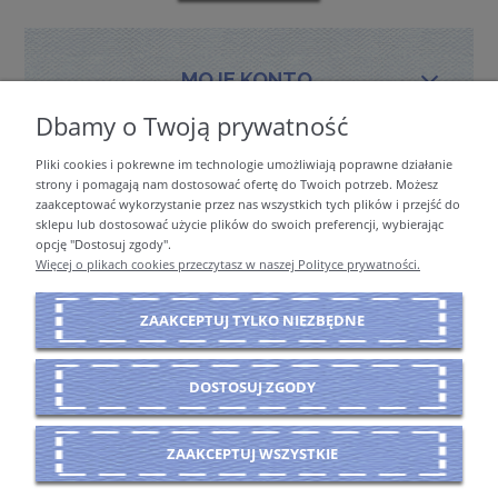
MOJE KONTO
Dbamy o Twoją prywatność
Pliki cookies i pokrewne im technologie umożliwiają poprawne działanie
PŁATNOŚCI I DOSTAWA
strony i pomagają nam dostosować ofertę do Twoich potrzeb. Możesz
zaakceptować wykorzystanie przez nas wszystkich tych plików i przejść do
sklepu lub dostosować użycie plików do swoich preferencji, wybierając
opcję "Dostosuj zgody".
INFORMACJE
Więcej o plikach cookies przeczytasz w naszej Polityce prywatności.
ZAAKCEPTUJ TYLKO NIEZBĘDNE
O NAS
DOSTOSUJ ZGODY
POKAŻ PEŁNĄ WERSJĘ STRONY
ZAAKCEPTUJ WSZYSTKIE
Sklep internetowy Shoper Premium