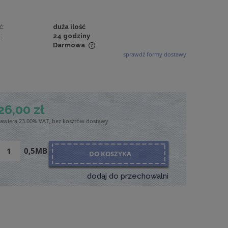
ć:
duża ilość
:
24 godziny
Darmowa
sprawdź formy dostawy
wiera ewentualnych
tności
26,00 zł
zawiera 23.00% VAT, bez kosztów dostawy
0,5MB
DO KOSZYKA
dodaj do przechowalni