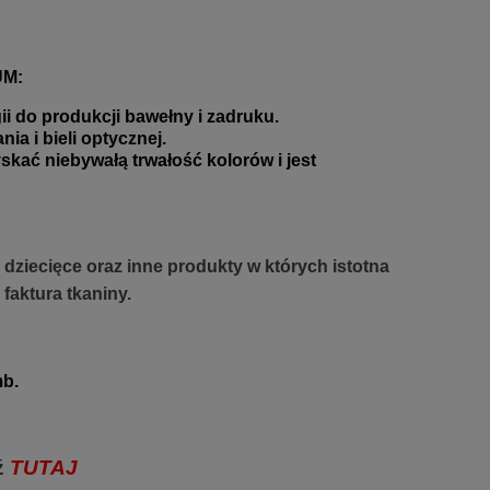
UM:
 do produkcji bawełny i zadruku.
a i bieli optycznej.
 niebywałą trwałość kolorów i jest
dziecięce oraz inne produkty w których istotna
 faktura tkaniny.
b.
ź
TUTAJ