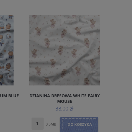
IUM BLUE
DZIANINA DRESOWA WHITE FAIRY
BAW
MOUSE
38,00 zł
0,5MB
DO KOSZYKA