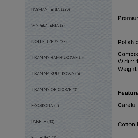
(239)
PASMANTERIA
Premium
(3)
WYPEŁNIENIA
(37)
Polish 
NOLLE RZEPY
Composi
(5)
TKANINY BAMBUSOWE
Width: 
Weight:
(5)
TKANINA KURTKOWA
(3)
TKANINY OBICIOWE
Featur
Careful
(2)
EKOSKÓRA
(90)
PANELE
Cotton 
(1)
FUTERKO