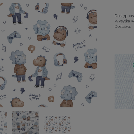
Dostępnoś
Wysyłka w
Dostawa:
Cena nie za
kosztów pła