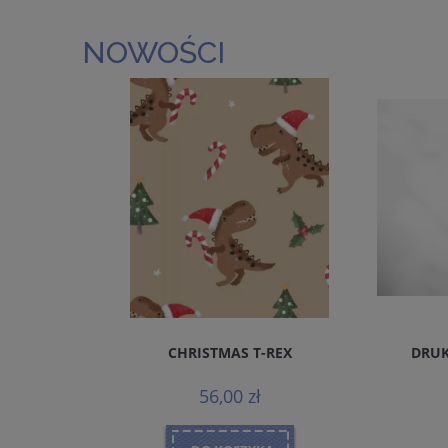
NOWOŚCI
REMIUM
CHRISTMAS T-REX
DRUK
MALS
56,00 zł