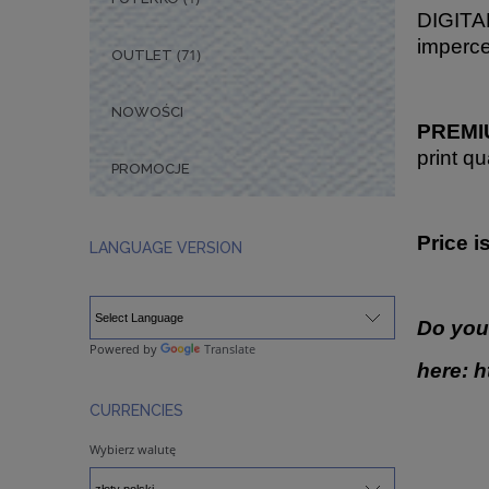
DIGITAL
imperce
(71)
OUTLET
NOWOŚCI
PREMIU
print qu
PROMOCJE
Price i
LANGUAGE VERSION
Do you
Powered by
Translate
here:
h
CURRENCIES
Wybierz walutę