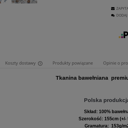
ZAPYT
DODAJ 
Koszty dostawy
Produkty powiązane
Opinie o pro
Tkanina bawełniana premi
Cena nie zawiera ewentualnych kosztów
płatności
Polska produkcj
Skład:
100% bawełn
Szerokość
:
155cm (+/-
Gramatura
:
153g/m