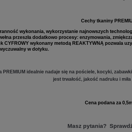
Cechy tkaniny PREMI
ranność wykonania, wykorzystanie najnowszych technologii
ełna przeszła dodatkowo procesy: enzymowania, zmiękczani
uk CYFROWY wykonany metodą REAKTYWNĄ pozwala uzyskać
wyczuwalny w dotyku.
 PREMIUM idealnie nadaje się na pościele, kocyki, zabawki 
jest trwałość, jakość nadruku i miła
Cena podana za 0,5m
Masz pytania? Sprawd