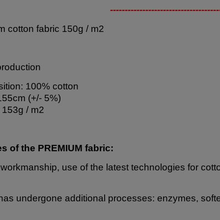
-------------------------------------
 cotton fabric 150g / m2
production
tion: 100% cotton
155cm (+/- 5%)
 153g / m2
es of the PREMIUM fabric:
 workmanship, use of the latest technologies for cott
has undergone additional processes: enzymes, softe