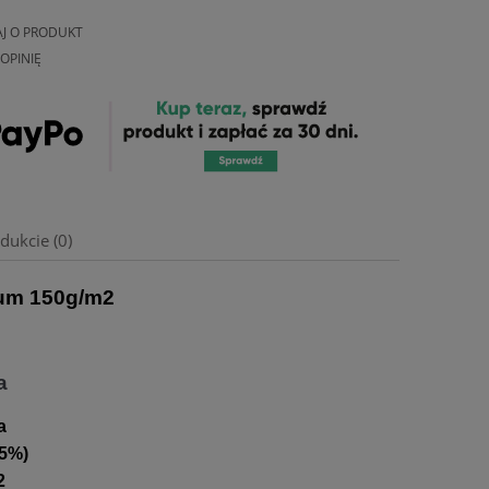
AJ O PRODUKT
OPINIĘ
dukcie (0)
um 150g/m2
a
a
 5%)
2