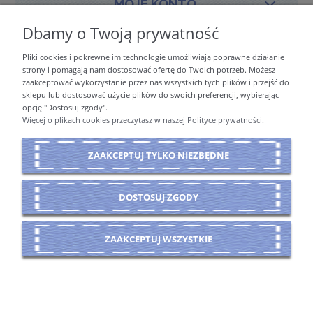
MOJE KONTO
Dbamy o Twoją prywatność
Pliki cookies i pokrewne im technologie umożliwiają poprawne działanie
PŁATNOŚCI I DOSTAWA
strony i pomagają nam dostosować ofertę do Twoich potrzeb. Możesz
zaakceptować wykorzystanie przez nas wszystkich tych plików i przejść do
sklepu lub dostosować użycie plików do swoich preferencji, wybierając
opcję "Dostosuj zgody".
INFORMACJE
Więcej o plikach cookies przeczytasz w naszej Polityce prywatności.
ZAAKCEPTUJ TYLKO NIEZBĘDNE
O NAS
DOSTOSUJ ZGODY
POKAŻ PEŁNĄ WERSJĘ STRONY
ZAAKCEPTUJ WSZYSTKIE
Sklep internetowy Shoper Premium