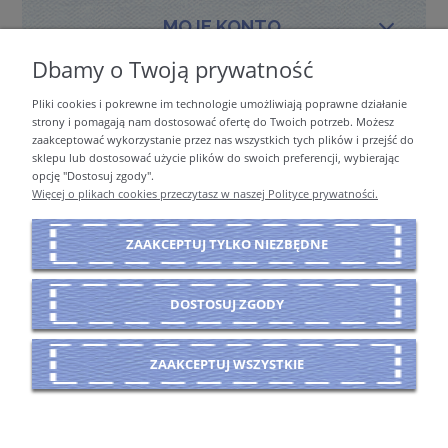
MOJE KONTO
Dbamy o Twoją prywatność
Pliki cookies i pokrewne im technologie umożliwiają poprawne działanie
PŁATNOŚCI I DOSTAWA
strony i pomagają nam dostosować ofertę do Twoich potrzeb. Możesz
zaakceptować wykorzystanie przez nas wszystkich tych plików i przejść do
sklepu lub dostosować użycie plików do swoich preferencji, wybierając
opcję "Dostosuj zgody".
INFORMACJE
Więcej o plikach cookies przeczytasz w naszej Polityce prywatności.
ZAAKCEPTUJ TYLKO NIEZBĘDNE
O NAS
DOSTOSUJ ZGODY
POKAŻ PEŁNĄ WERSJĘ STRONY
ZAAKCEPTUJ WSZYSTKIE
Sklep internetowy Shoper Premium